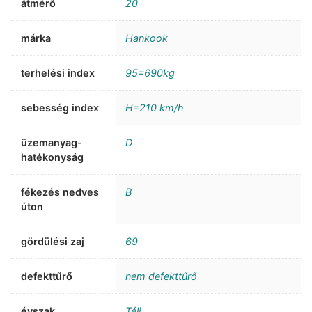
átmérő
20
márka
Hankook
terhelési index
95=690kg
sebesség index
H=210 km/h
üzemanyag-
D
hatékonyság
fékezés nedves
B
úton
gördülési zaj
69
defekttűrő
nem defekttűrő
évszak
Téli