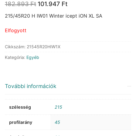
Original
Current
182.893
Ft
101.947
Ft
price
price
was:
is:
215/45R20 H IW01 Winter icept iON XL SA
182.893 Ft.
101.947 Ft.
Elfogyott
Cikkszám:
21545R20HIW1X
Kategória:
Egyéb
További információk
szélesség
215
profilarány
45