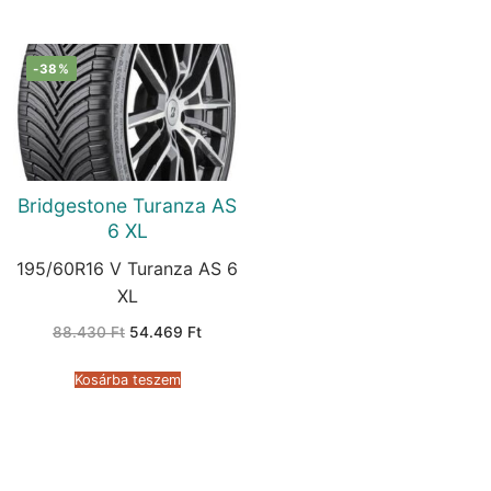
-38%
Bridgestone Turanza AS
6 XL
195/60R16 V Turanza AS 6
XL
Original
Current
88.430
Ft
54.469
Ft
price
price
was:
is:
88.430 Ft.
54.469 Ft.
Kosárba teszem