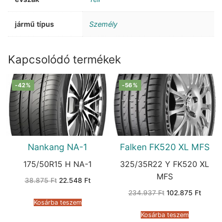
jármű típus
Személy
Kapcsolódó termékek
-42%
-56%
Nankang NA-1
Falken FK520 XL MFS
175/50R15 H NA-1
325/35R22 Y FK520 XL
MFS
Original
Current
38.875
Ft
22.548
Ft
price
price
Original
Curren
was:
is:
234.937
Ft
102.875
Ft
price
price
38.875 Ft.
22.548 Ft.
Kosárba teszem
was:
is:
234.937 Ft.
102.87
Kosárba teszem