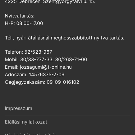
4225 Debrecen, Szentgyörgyfalvi u. 15.
Nyitvatartás:
H-P: 08.00-17.00
Téli, nyári átállásnál meghosszabbított nyitva tartás.
Telefon: 52/523-967
Mobil: 30/33-777-33, 30/268-71-00
Email: jozsagumi@t-online.hu
Adószám: 14576375-2-09
Cégjegyzékszám: 09-09-016102
Impresszum
Elállási nyilatkozat