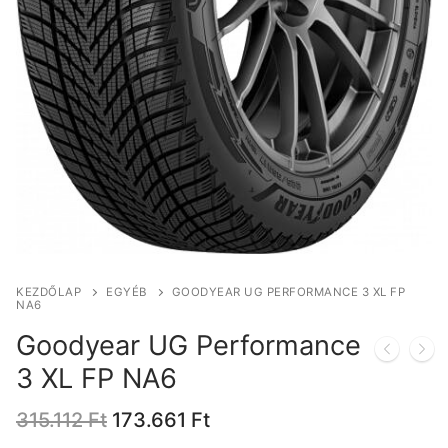
KEZDŐLAP
EGYÉB
GOODYEAR UG PERFORMANCE 3 XL FP
NA6
Goodyear UG Performance
3 XL FP NA6
Original
Current
315.112
Ft
173.661
Ft
price
price