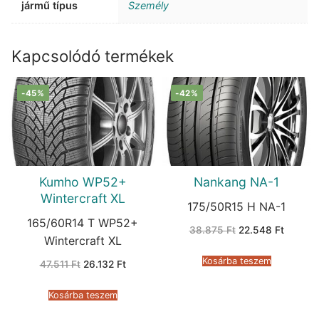
jármű típus
Személy
Kapcsolódó termékek
-45%
-42%
Kumho WP52+
Nankang NA-1
Wintercraft XL
175/50R15 H NA-1
165/60R14 T WP52+
Original
Current
38.875
Ft
22.548
Ft
price
price
Wintercraft XL
was:
is:
38.875 Ft.
22.548 
Kosárba teszem
Original
Current
47.511
Ft
26.132
Ft
price
price
was:
is:
47.511 Ft.
26.132 Ft.
Kosárba teszem