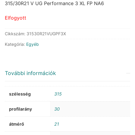
was:
is:
315/30R21 V UG Performance 3 XL FP NA6
315.112 Ft.
173.661 Ft.
Elfogyott
Cikkszám:
31530R21VUGPF3X
Kategória:
Egyéb
További információk
szélesség
315
profilarány
30
átmérő
21