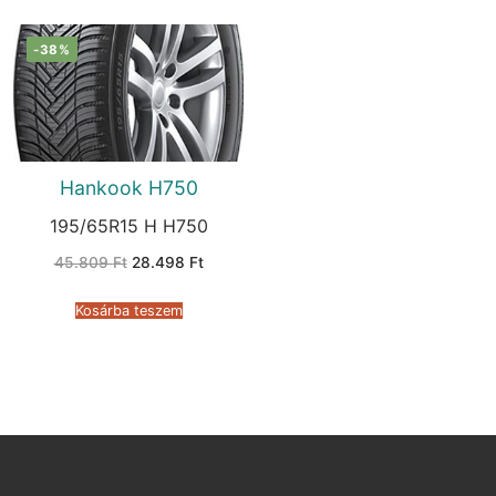
-38%
Hankook H750
195/65R15 H H750
Original
Current
45.809
Ft
28.498
Ft
price
price
was:
is:
45.809 Ft.
28.498 Ft.
Kosárba teszem