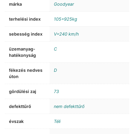
márka
Goodyear
terhelési index
105=925kg
sebesség index
V=240 km/h
üzemanyag-
C
hatékonyság
fékezés nedves
D
úton
gördülési zaj
73
defekttűrő
nem defekttűrő
évszak
Téli