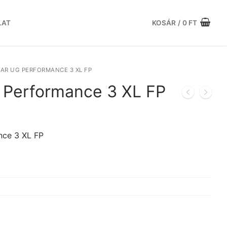
LAT
KOSÁR
/
0
FT
AR UG PERFORMANCE 3 XL FP
Performance 3 XL FP
urrent
rice
:
ce 3 XL FP
7.280 Ft.