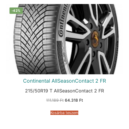
-42%
Continental AllSeasonContact 2 FR
215/50R19 T AllSeasonContact 2 FR
Original
Current
111.189
Ft
64.318
Ft
price
price
was:
is:
111.189 Ft.
64.318 Ft.
Kosárba teszem