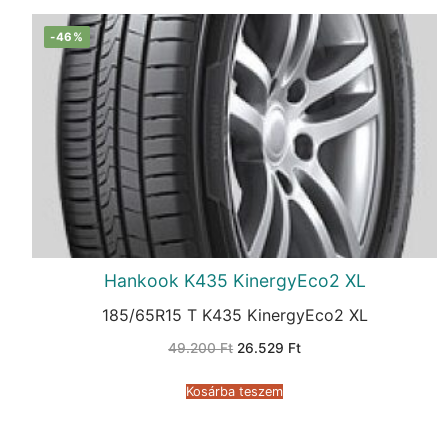
-46%
Hankook K435 KinergyEco2 XL
185/65R15 T K435 KinergyEco2 XL
Original
Current
49.200
Ft
26.529
Ft
price
price
was:
is:
49.200 Ft.
26.529 Ft.
Kosárba teszem