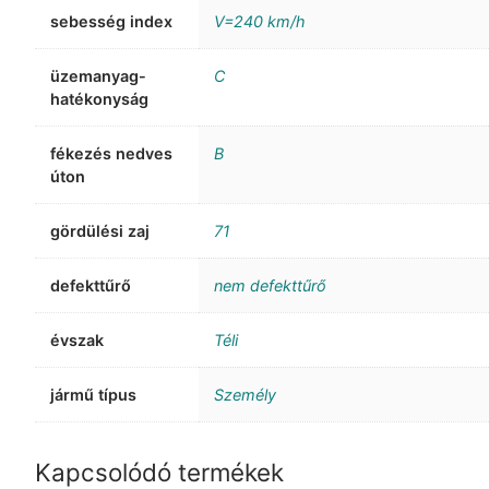
sebesség index
V=240 km/h
üzemanyag-
C
hatékonyság
fékezés nedves
B
úton
gördülési zaj
71
defekttűrő
nem defekttűrő
évszak
Téli
jármű típus
Személy
Kapcsolódó termékek