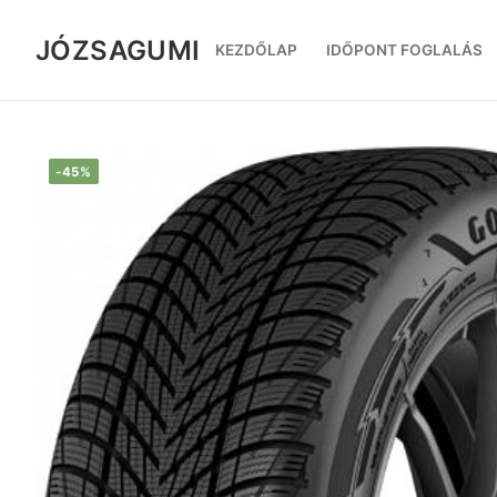
Ugrás
a
JÓZSAGUMI
KEZDŐLAP
IDŐPONT FOGLALÁS
tartalomra
-45%