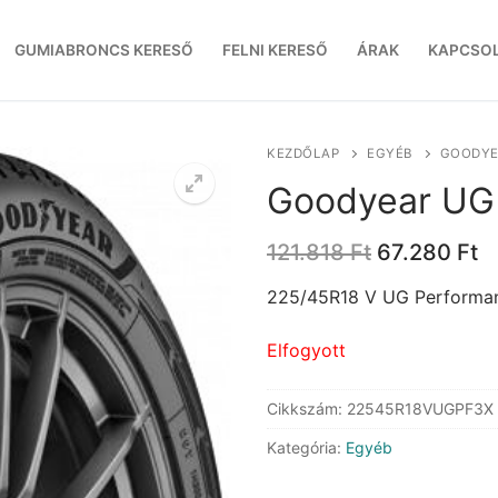
GUMIABRONCS KERESŐ
FELNI KERESŐ
ÁRAK
KAPCSO
KEZDŐLAP
EGYÉB
GOODYE
Goodyear UG 
Original
C
121.818
Ft
67.280
Ft
price
p
was:
is
225/45R18 V UG Performan
121.818 Ft.
6
Elfogyott
Cikkszám:
22545R18VUGPF3X
Kategória:
Egyéb