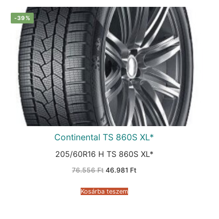
-39%
Continental TS 860S XL*
205/60R16 H TS 860S XL*
Original
Current
76.556
Ft
46.981
Ft
price
price
was:
is:
76.556 Ft.
46.981 Ft.
Kosárba teszem