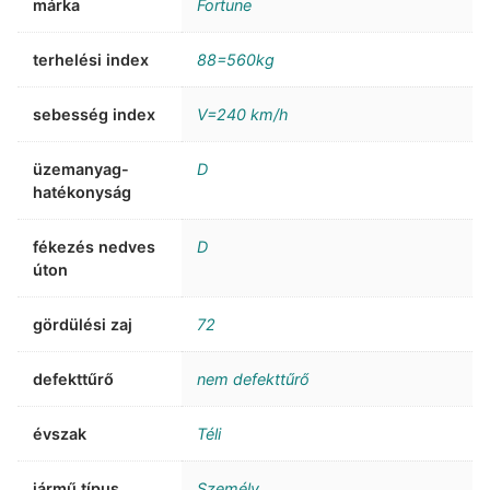
márka
Fortune
terhelési index
88=560kg
sebesség index
V=240 km/h
üzemanyag-
D
hatékonyság
fékezés nedves
D
úton
gördülési zaj
72
defekttűrő
nem defekttűrő
évszak
Téli
jármű típus
Személy