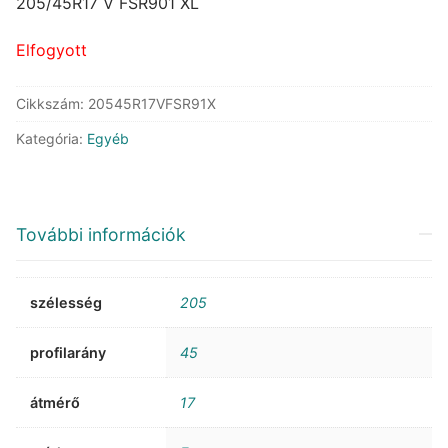
was:
is:
205/45R17 V FSR901 XL
47.630 Ft.
34.196 Ft.
Elfogyott
Cikkszám:
20545R17VFSR91X
Kategória:
Egyéb
További információk
szélesség
205
profilarány
45
átmérő
17