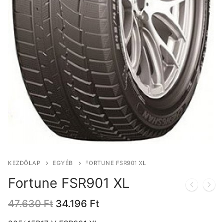
KEZDŐLAP
EGYÉB
FORTUNE FSR901 XL
Fortune FSR901 XL
Original
Current
47.630
Ft
34.196
Ft
price
price