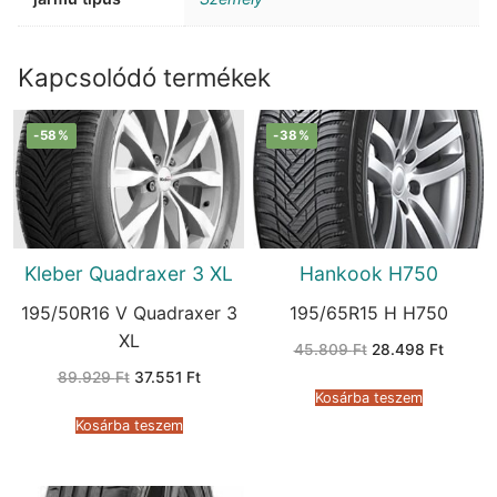
Kapcsolódó termékek
-58%
-38%
Kleber Quadraxer 3 XL
Hankook H750
195/50R16 V Quadraxer 3
195/65R15 H H750
XL
Original
Current
45.809
Ft
28.498
Ft
price
price
Original
Current
89.929
Ft
37.551
Ft
was:
is:
price
price
45.809 Ft.
28.498 
Kosárba teszem
was:
is:
89.929 Ft.
37.551 Ft.
Kosárba teszem