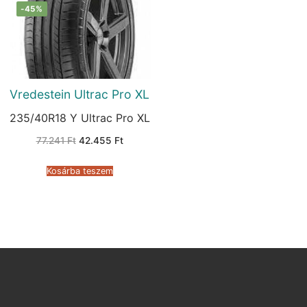
-45%
Vredestein Ultrac Pro XL
235/40R18 Y Ultrac Pro XL
Original
Current
77.241
Ft
42.455
Ft
price
price
was:
is:
77.241 Ft.
42.455 Ft.
Kosárba teszem