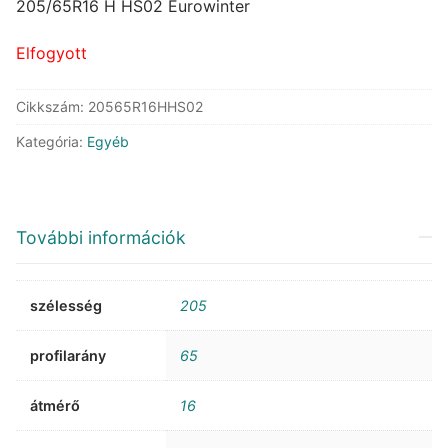
was:
is:
205/65R16 H HS02 Eurowinter
72.593 Ft.
40.415 Ft.
Elfogyott
Cikkszám:
20565R16HHS02
Kategória:
Egyéb
További információk
szélesség
205
profilarány
65
átmérő
16