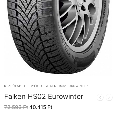
KEZDŐLAP
EGYÉB
FALKEN HS02 EUROWINTER
Falken HS02 Eurowinter
Original
Current
72.593
Ft
40.415
Ft
price
price