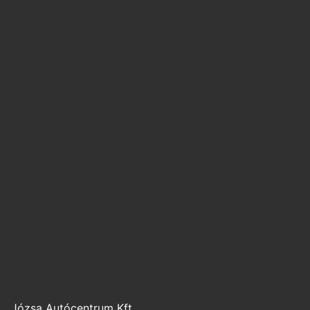
Józsa Autócentrum Kft.