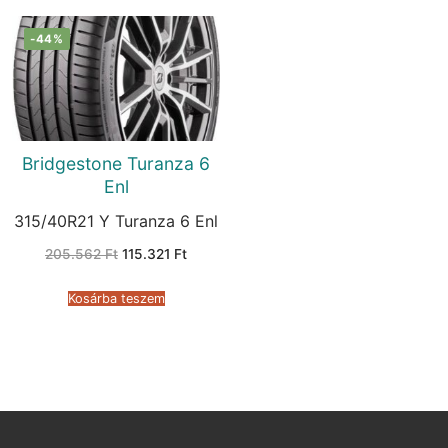
-44%
Bridgestone Turanza 6
Enl
315/40R21 Y Turanza 6 Enl
Original
Current
205.562
Ft
115.321
Ft
price
price
was:
is:
205.562 Ft.
115.321 Ft.
Kosárba teszem