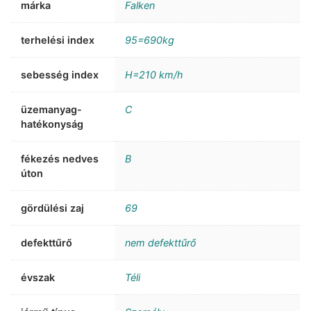
márka
Falken
terhelési index
95=690kg
sebesség index
H=210 km/h
üzemanyag-
C
hatékonyság
fékezés nedves
B
úton
gördülési zaj
69
defekttűrő
nem defekttűrő
évszak
Téli