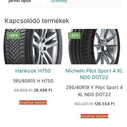
jármű típus
Személy
Kapcsolódó termékek
-38%
-31%
Hankook H750
Michelin Pilot Sport 4 XL
ND0 DOT22
195/65R15 H H750
295/40R19 Y Pilot Sport 4
Original
Current
45.809
Ft
28.498
Ft
price
price
XL ND0 DOT22
was:
is:
45.809 Ft.
28.498 Ft.
Kosárba teszem
Original
Curren
183.071
Ft
126.554
Ft
price
price
was:
is:
183.071 Ft.
126.55
Kosárba teszem