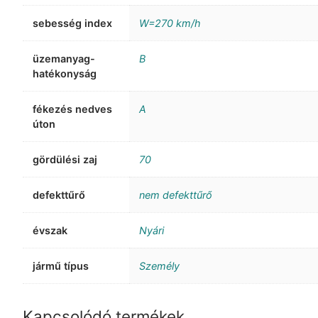
sebesség index
W=270 km/h
üzemanyag-
B
hatékonyság
fékezés nedves
A
úton
gördülési zaj
70
defekttűrő
nem defekttűrő
évszak
Nyári
jármű típus
Személy
Kapcsolódó termékek