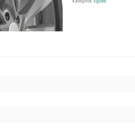
Kategória:
Egyéb
mennyiség