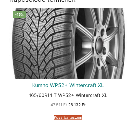
-45%
Kumho WP52+ Wintercraft XL
165/60R14 T WP52+ Wintercraft XL
Original
Current
47.511
Ft
26.132
Ft
price
price
was:
is:
47.511 Ft.
26.132 Ft.
Kosárba teszem