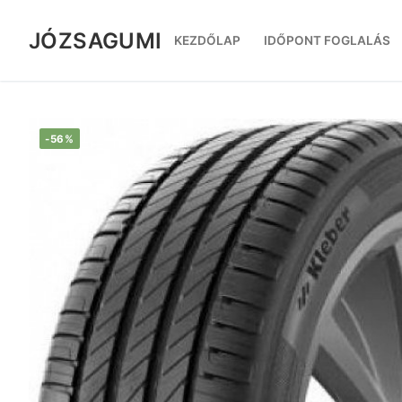
Ugrás
a
JÓZSAGUMI
KEZDŐLAP
IDŐPONT FOGLALÁS
tartalomra
-56%