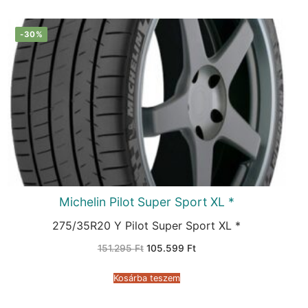
-30%
Michelin Pilot Super Sport XL *
275/35R20 Y Pilot Super Sport XL *
Original
Current
151.295
Ft
105.599
Ft
price
price
was:
is:
151.295 Ft.
105.599 Ft.
Kosárba teszem