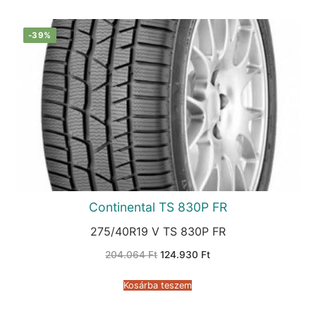
-39%
Continental TS 830P FR
275/40R19 V TS 830P FR
Original
Current
204.064
Ft
124.930
Ft
price
price
was:
is:
204.064 Ft.
124.930 Ft.
Kosárba teszem