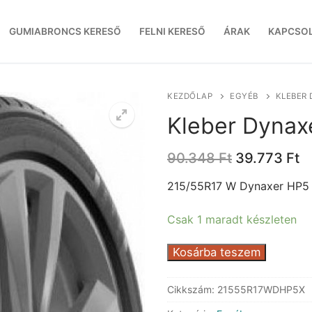
GUMIABRONCS KERESŐ
FELNI KERESŐ
ÁRAK
KAPCSO
KEZDŐLAP
EGYÉB
KLEBER 
Kleber Dynax
Original
C
90.348
Ft
39.773
Ft
price
p
was:
is
215/55R17 W Dynaxer HP5
90.348 Ft.
3
Csak 1 maradt készleten
Kleber
Kosárba teszem
Dynaxer
HP5
Cikkszám:
21555R17WDHP5X
XL