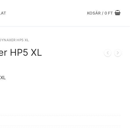
LAT
KOSÁR
/
0
FT
DYNAXER HP5 XL
er HP5 XL
urrent
rice
:
 XL
9.773 Ft.