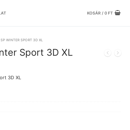
LAT
KOSÁR
/
0
FT
SP WINTER SPORT 3D XL
nter Sport 3D XL
Current
price
is:
ort 3D XL
.
119.916 Ft.