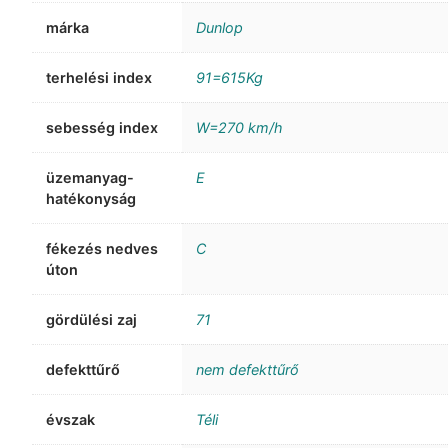
márka
Dunlop
terhelési index
91=615Kg
sebesség index
W=270 km/h
üzemanyag-
E
hatékonyság
fékezés nedves
C
úton
gördülési zaj
71
defekttűrő
nem defekttűrő
évszak
Téli