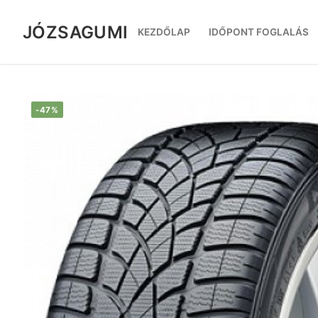
Ugrás
a
JÓZSAGUMI
KEZDŐLAP
IDŐPONT FOGLALÁS
tartalomra
-47%