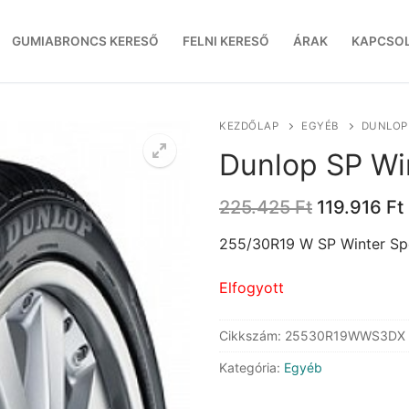
GUMIABRONCS KERESŐ
FELNI KERESŐ
ÁRAK
KAPCSO
KEZDŐLAP
EGYÉB
DUNLOP 
Dunlop SP Wi
Original
225.425
Ft
119.916
Ft
price
was:
255/30R19 W SP Winter Sp
225.425 Ft
Elfogyott
Cikkszám:
25530R19WWS3DX
Kategória:
Egyéb