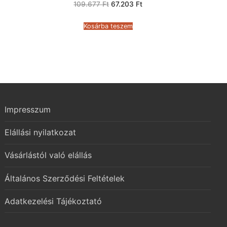
Original
Current
109.677
Ft
67.203
Ft
price
price
was:
is:
109.677 Ft.
67.203 Ft.
Kosárba teszem
Impresszum
Elállási nyilatkozat
Vásárlástól való elállás
Általános Szerződési Feltételek
Adatkezelési Tájékoztató