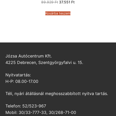
Original
Current
89.929
Ft
37.551
Ft
price
price
was:
is:
89.929 Ft.
37.551 Ft.
Kosárba teszem
Józsa Autócentrum Kft.
4225 Debrecen, Szentgyörgyfalvi u. 15.
Nyitvatartás:
H-P: 08.00-17.00
Téli, nyári átállásnál meghosszabbított nyitva tartás.
Telefon: 52/523-967
Mobil: 30/33-777-33, 30/268-71-00