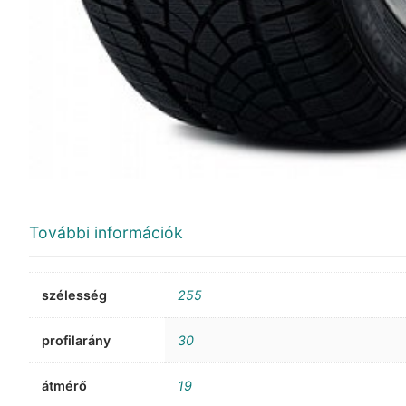
További információk
szélesség
255
profilarány
30
átmérő
19