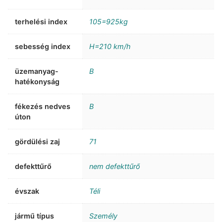
terhelési index
105=925kg
sebesség index
H=210 km/h
üzemanyag-
B
hatékonyság
fékezés nedves
B
úton
gördülési zaj
71
defekttűrő
nem defekttűrő
évszak
Téli
jármű típus
Személy