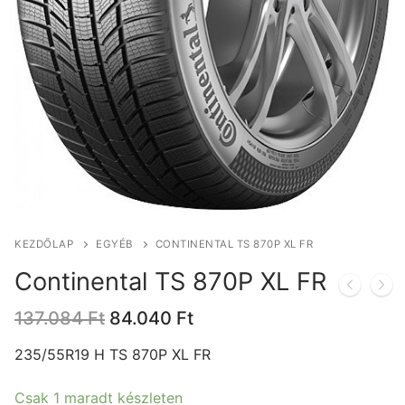
KEZDŐLAP
EGYÉB
CONTINENTAL TS 870P XL FR
Continental TS 870P XL FR
Original
Current
137.084
Ft
84.040
Ft
price
price
was:
is:
235/55R19 H TS 870P XL FR
137.084 Ft.
84.040 Ft.
Csak 1 maradt készleten