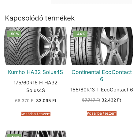
Kapcsolódó termékek
-50%
-44%
Kumho HA32 Solus4S
Continental EcoContact
6
175/60R16 H HA32
155/80R13 T EcoContact 6
Solus4S
Original
Current
57.747
Ft
32.432
Ft
Original
Current
66.370
Ft
33.095
Ft
price
price
price
price
was:
is:
was:
is:
57.747 Ft.
32.432 
66.370 Ft.
33.095 Ft.
Kosárba teszem
Kosárba teszem