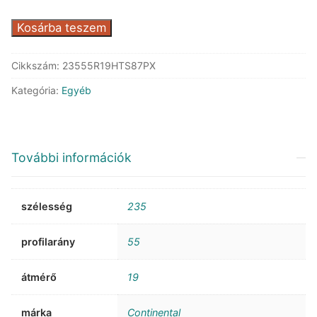
Continental
Kosárba teszem
TS
870P
Cikkszám:
23555R19HTS87PX
XL
Kategória:
Egyéb
FR
mennyiség
További információk
szélesség
235
profilarány
55
átmérő
19
márka
Continental