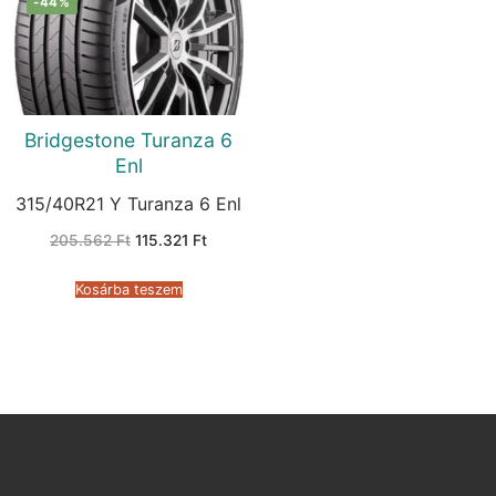
-44%
Bridgestone Turanza 6
Enl
315/40R21 Y Turanza 6 Enl
Original
Current
205.562
Ft
115.321
Ft
price
price
was:
is:
205.562 Ft.
115.321 Ft.
Kosárba teszem