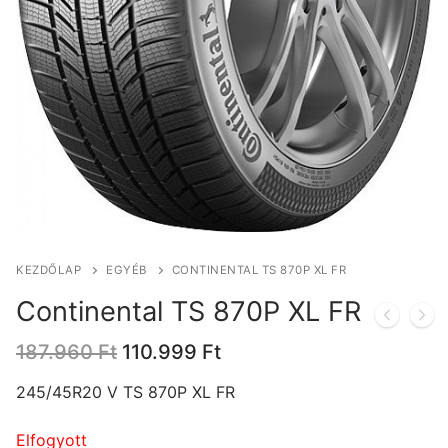
KEZDŐLAP
EGYÉB
CONTINENTAL TS 870P XL FR
Continental TS 870P XL FR
Original
Current
187.960
Ft
110.999
Ft
price
price
was:
is:
245/45R20 V TS 870P XL FR
187.960 Ft.
110.999 Ft.
Elfogyott