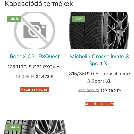
Kapcsolódó termékek
-49%
-26%
RoadX C31 RXQuest
Michelin Crossclimate 3
Sport XL
175R13C S C31 RXQuest
315/35R20 Y Crossclimate
Original
Current
44.006
Ft
22.478
Ft
price
price
3 Sport XL
was:
is:
44.006 Ft.
22.478 Ft.
Kosárba teszem
Original
Curren
166.802
Ft
122.782
Ft
price
price
was:
is:
166.802 Ft.
122.782
Kosárba teszem
-44%