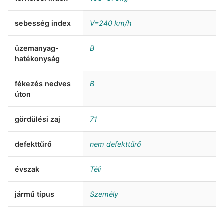
sebesség index
V=240 km/h
üzemanyag-
B
hatékonyság
fékezés nedves
B
úton
gördülési zaj
71
defekttűrő
nem defekttűrő
évszak
Téli
jármű típus
Személy