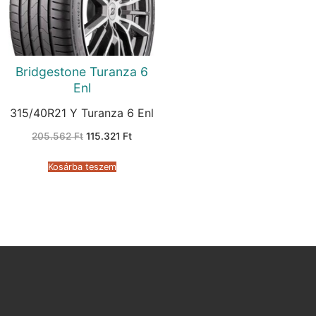
Bridgestone Turanza 6
Enl
315/40R21 Y Turanza 6 Enl
Original
Current
205.562
Ft
115.321
Ft
price
price
was:
is:
205.562 Ft.
115.321 Ft.
Kosárba teszem