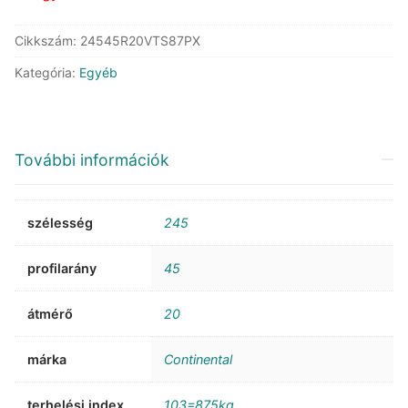
Cikkszám:
24545R20VTS87PX
Kategória:
Egyéb
További információk
szélesség
245
profilarány
45
átmérő
20
márka
Continental
terhelési index
103=875kg