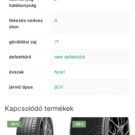
hatékonyság
fékezés nedves
A
úton
gördülési zaj
71
defekttűrő
nem defekttűrő
évszak
Nyári
jármű típus
SUV
Kapcsolódó termékek
-46%
-26%