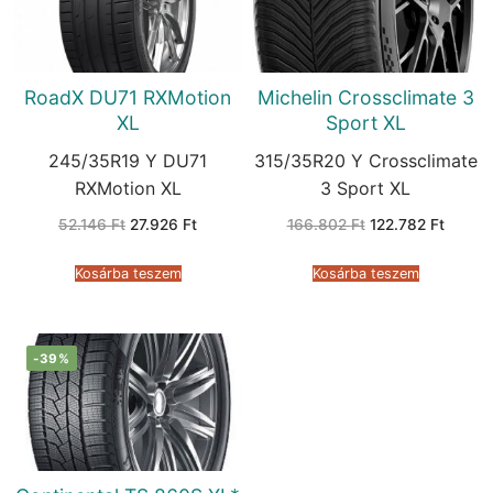
RoadX DU71 RXMotion
Michelin Crossclimate 3
XL
Sport XL
245/35R19 Y DU71
315/35R20 Y Crossclimate
RXMotion XL
3 Sport XL
Original
Current
Original
Curren
52.146
Ft
27.926
Ft
166.802
Ft
122.782
Ft
price
price
price
price
was:
is:
was:
is:
52.146 Ft.
27.926 Ft.
166.802 Ft.
122.782
Kosárba teszem
Kosárba teszem
-39%