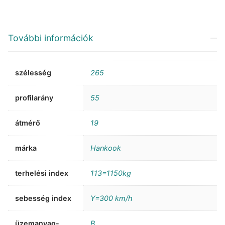
További információk
szélesség
265
profilarány
55
átmérő
19
márka
Hankook
terhelési index
113=1150kg
sebesség index
Y=300 km/h
üzemanyag-
B