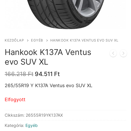
KEZDŐLAP
EGYÉB
HANKOOK K137A VENTUS EVO SUV XL
Hankook K137A Ventus
evo SUV XL
Original
Current
166.218
Ft
94.511
Ft
price
price
was:
is:
265/55R19 Y K137A Ventus evo SUV XL
166.218 Ft.
94.511 Ft.
Elfogyott
Cikkszám:
26555R19YK137AX
Kategória:
Egyéb