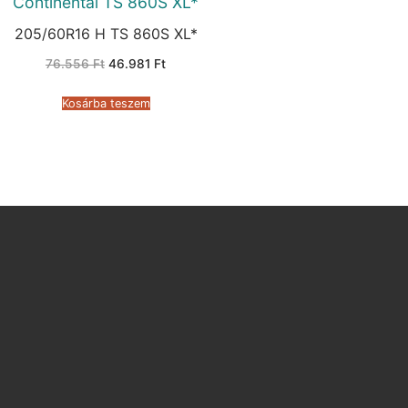
Continental TS 860S XL*
205/60R16 H TS 860S XL*
Original
Current
76.556
Ft
46.981
Ft
price
price
was:
is:
76.556 Ft.
46.981 Ft.
Kosárba teszem