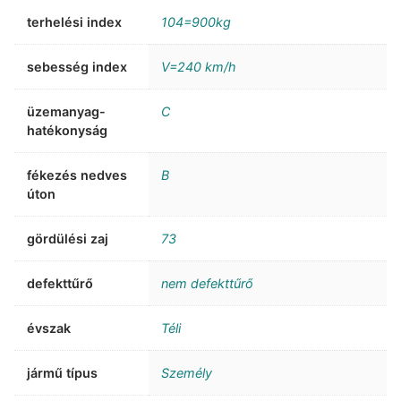
terhelési index
104=900kg
sebesség index
V=240 km/h
üzemanyag-
C
hatékonyság
fékezés nedves
B
úton
gördülési zaj
73
defekttűrő
nem defekttűrő
évszak
Téli
jármű típus
Személy