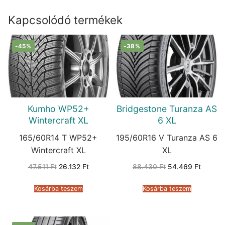
Kapcsolódó termékek
-45%
-38%
Kumho WP52+
Bridgestone Turanza AS
Wintercraft XL
6 XL
165/60R14 T WP52+
195/60R16 V Turanza AS 6
Wintercraft XL
XL
Original
Current
Original
Current
47.511
Ft
26.132
Ft
88.430
Ft
54.469
Ft
price
price
price
price
was:
is:
was:
is:
47.511 Ft.
26.132 Ft.
88.430 Ft.
54.469 
Kosárba teszem
Kosárba teszem