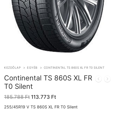
KEZDŐLAP
EGYÉB
CONTINENTAL TS 860S XL FR T0 SILENT
Continental TS 860S XL FR
T0 Silent
Original
Current
185.788
Ft
113.773
Ft
price
price
was:
is:
255/45R19 V TS 860S XL FR T0 Silent
185.788 Ft.
113.773 Ft.