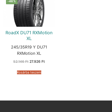
-46%
RoadX DU71 RXMotion
XL
245/35R19 Y DU71
RXMotion XL
Original
Current
52.146
Ft
27.926
Ft
price
price
was:
is:
52.146 Ft.
27.926 Ft.
Kosárba teszem