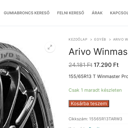
GUMIABRONCS KERESŐ
FELNI KERESŐ
ÁRAK
KAPCSO
KEZDŐLAP
EGYÉB
ARIVO W
Arivo Winmas
Original
Cur
24.181
Ft
17.290
Ft
price
pri
was:
is:
155/65R13 T Winmaster Pr
24.181 Ft.
17.
Csak 1 maradt készleten
Arivo
Kosárba teszem
Winmaster
ProX
Cikkszám:
15565R13TARW3
ARW