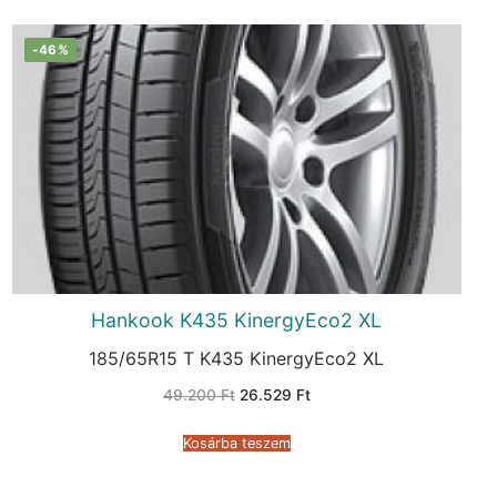
-46%
Hankook K435 KinergyEco2 XL
185/65R15 T K435 KinergyEco2 XL
Original
Current
49.200
Ft
26.529
Ft
price
price
was:
is:
49.200 Ft.
26.529 Ft.
Kosárba teszem