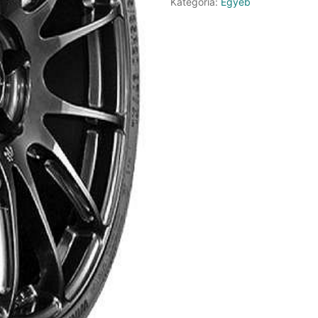
Kategória:
Egyéb
3
mennyiség