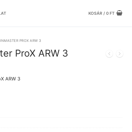
LAT
KOSÁR
/
0
FT
INMASTER PROX ARW 3
ter ProX ARW 3
rent
ce
oX ARW 3
290 Ft.