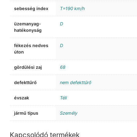
sebesség index
T=190 km/h
üzemanyag-
D
hatékonyság
fékezés nedves
D
úton
gördülési zaj
68
defekttűrő
nem defekttűrő
évszak
Téli
jármű típus
Személy
Kapcsolódó termékek