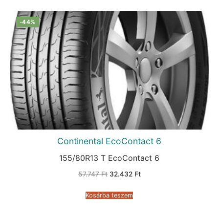
-44%
Continental EcoContact 6
155/80R13 T EcoContact 6
Original
Current
57.747
Ft
32.432
Ft
price
price
was:
is:
57.747 Ft.
32.432 Ft.
Kosárba teszem