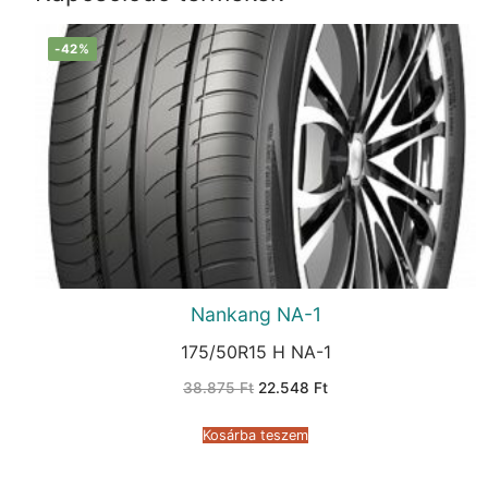
-42%
Nankang NA-1
175/50R15 H NA-1
Original
Current
38.875
Ft
22.548
Ft
price
price
was:
is:
38.875 Ft.
22.548 Ft.
Kosárba teszem