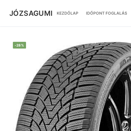
Ugrás
a
JÓZSAGUMI
KEZDŐLAP
IDŐPONT FOGLALÁS
tartalomra
-28%