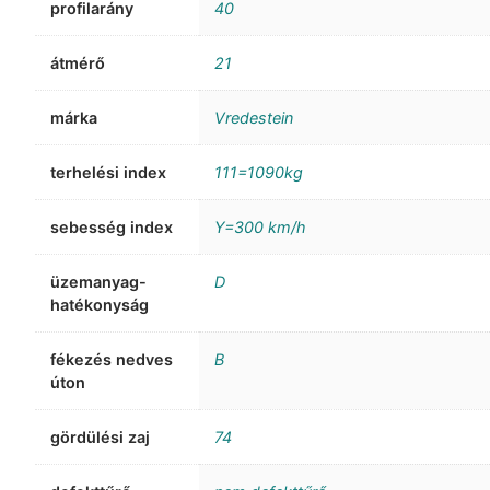
profilarány
40
átmérő
21
márka
Vredestein
terhelési index
111=1090kg
sebesség index
Y=300 km/h
üzemanyag-
D
hatékonyság
fékezés nedves
B
úton
gördülési zaj
74