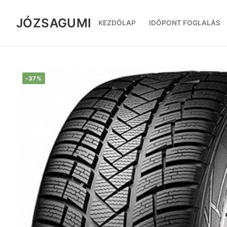
Ugrás
a
JÓZSAGUMI
KEZDŐLAP
IDŐPONT FOGLALÁS
tartalomra
-37%