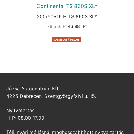
Continental TS 860S XL*
205/60R16 H TS 860S XL*
Original
Current
76.556
Ft
46.981
Ft
price
price
was:
is:
76.556 Ft.
46.981 Ft.
Kosárba teszem
Józsa Autócentrum Kft.
4225 Debrecen, Szentgyörgyfalvi u. 15.
Nyitvatartás:
H-P: 08.00-17.00
Téli, nyári átállásnál meghosszabbított nyitva tartás.