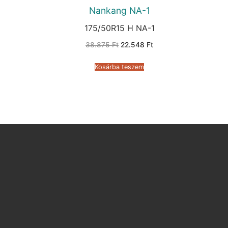
Nankang NA-1
175/50R15 H NA-1
Original
Current
38.875
Ft
22.548
Ft
price
price
was:
is:
38.875 Ft.
22.548 Ft.
Kosárba teszem