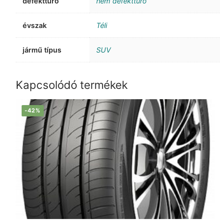
defekttűrő
nem defekttűrő
évszak
Téli
jármű típus
SUV
Kapcsolódó termékek
-42%