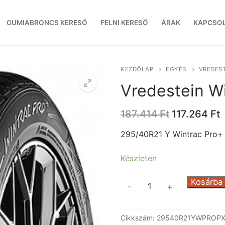
GUMIABRONCS KERESŐ
FELNI KERESŐ
ÁRAK
KAPCSO
KEZDŐLAP
EGYÉB
VREDEST
Vredestein W
Original
C
187.414
Ft
117.264
Ft
price
p
was:
i
295/40R21 Y Wintrac Pro+
187.414 Ft.
1
Készleten
Vredestein
Kosárba
-
+
Wintrac
Pro+
Cikkszám:
29540R21YWPROP
XL