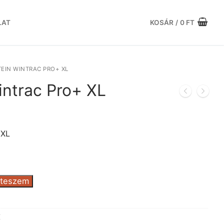
LAT
KOSÁR
/
0
FT
EIN WINTRAC PRO+ XL
intrac Pro+ XL
urrent
rice
s:
 XL
17.264 Ft.
 teszem
X