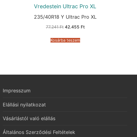
Vredestein Ultrac Pro XL
235/40R18 Y Ultrac Pro XL
Original
Current
77.241
Ft
42.455
Ft
price
price
was:
is:
77.241 Ft.
42.455 Ft.
Kosárba teszem
Impresszum
Elállási nyilatkozat
Vásárlástól való elállás
Általános Szerződési Feltételek