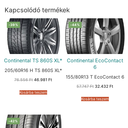
Kapcsolódó termékek
-39%
-44%
Continental TS 860S XL*
Continental EcoContact
6
205/60R16 H TS 860S XL*
155/80R13 T EcoContact 6
Original
Current
76.556
Ft
46.981
Ft
price
price
Original
Current
57.747
Ft
32.432
Ft
was:
is:
price
price
76.556 Ft.
46.981 Ft.
Kosárba teszem
was:
is:
57.747 Ft.
32.432 
Kosárba teszem
-42%