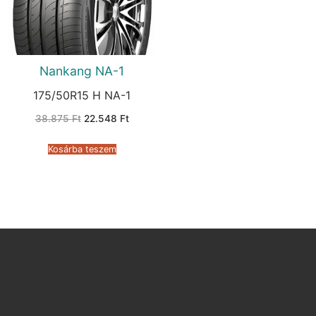
Nankang NA-1
175/50R15 H NA-1
Original
Current
38.875
Ft
22.548
Ft
price
price
was:
is:
38.875 Ft.
22.548 Ft.
Kosárba teszem