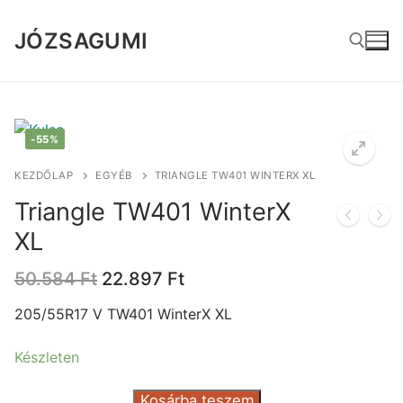
Ugrás
a
JÓZSAGUMI
tartalomra
Keresése:
-55%
KEZDŐLAP
EGYÉB
TRIANGLE TW401 WINTERX XL
Triangle TW401 WinterX
XL
Original
Current
50.584
Ft
22.897
Ft
price
price
was:
is:
205/55R17 V TW401 WinterX XL
50.584 Ft.
22.897 Ft.
Készleten
Triangle
Kosárba teszem