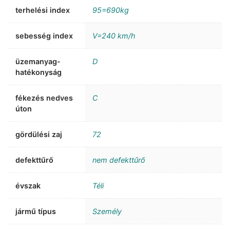
terhelési index
95=690kg
sebesség index
V=240 km/h
üzemanyag-
D
hatékonyság
fékezés nedves
C
úton
gördülési zaj
72
defekttűrő
nem defekttűrő
évszak
Téli
jármű típus
Személy