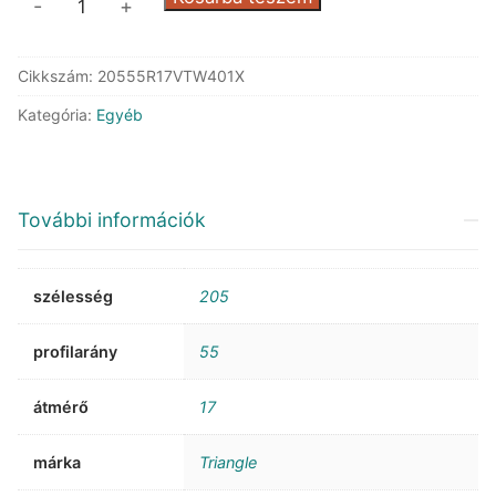
-
+
TW401
WinterX
Cikkszám:
20555R17VTW401X
XL
mennyiség
Kategória:
Egyéb
További információk
szélesség
205
profilarány
55
átmérő
17
márka
Triangle