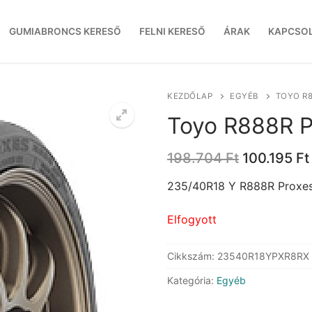
GUMIABRONCS KERESŐ
FELNI KERESŐ
ÁRAK
KAPCSO
KEZDŐLAP
EGYÉB
TOYO R8
Toyo R888R P
Original
198.704
Ft
100.195
Ft
price
was:
235/40R18 Y R888R Proxe
198.704 Ft
Elfogyott
Cikkszám:
23540R18YPXR8RX
Kategória:
Egyéb