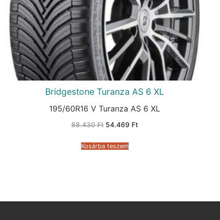
Bridgestone Turanza AS 6 XL
195/60R16 V Turanza AS 6 XL
Original
Current
88.430
Ft
54.469
Ft
price
price
was:
is:
88.430 Ft.
54.469 Ft.
Kosárba teszem