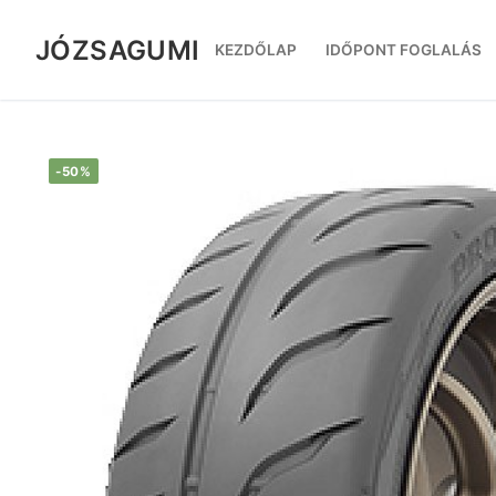
Ugrás
a
JÓZSAGUMI
KEZDŐLAP
IDŐPONT FOGLALÁS
tartalomra
-50%