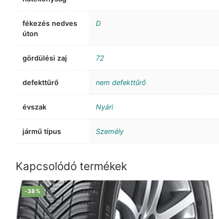
fékezés nedves
D
úton
gördülési zaj
72
defekttűrő
nem defekttűrő
évszak
Nyári
jármű típus
Személy
Kapcsolódó termékek
-38%