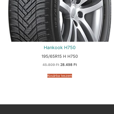
Hankook H750
195/65R15 H H750
Original
Current
45.809
Ft
28.498
Ft
price
price
was:
is:
45.809 Ft.
28.498 Ft.
Kosárba teszem