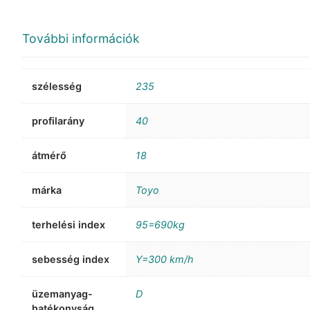
További információk
szélesség
235
profilarány
40
átmérő
18
márka
Toyo
terhelési index
95=690kg
sebesség index
Y=300 km/h
üzemanyag-
D
hatékonyság