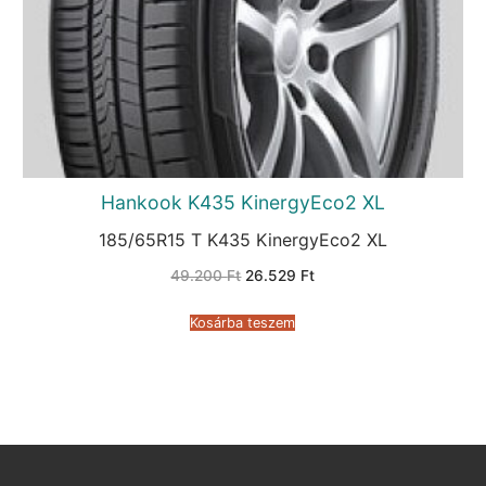
Hankook K435 KinergyEco2 XL
185/65R15 T K435 KinergyEco2 XL
Original
Current
49.200
Ft
26.529
Ft
price
price
was:
is:
49.200 Ft.
26.529 Ft.
Kosárba teszem