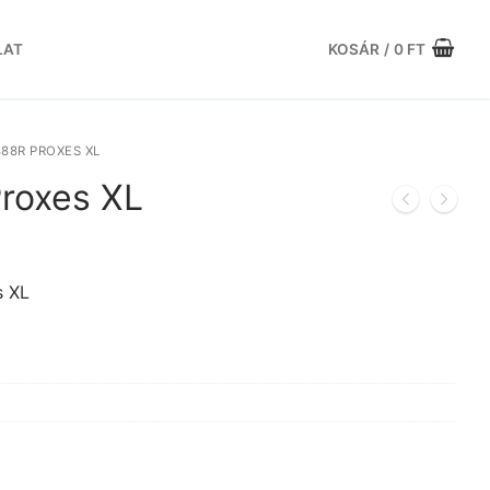
LAT
KOSÁR
/
0
FT
88R PROXES XL
roxes XL
Current
price
is:
s XL
.
100.195 Ft.