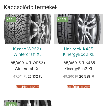
Kapcsolódó termékek
-45%
-46%
Kumho WP52+
Hankook K435
Wintercraft XL
KinergyEco2 XL
165/60R14 T WP52+
185/65R15 T K435
Wintercraft XL
KinergyEco2 XL
Original
Current
Original
Current
47.511
Ft
26.132
Ft
49.200
Ft
26.529
Ft
price
price
price
price
was:
is:
was:
is:
47.511 Ft.
26.132 Ft.
49.200 Ft.
26.529 
Kosárba teszem
Kosárba teszem
-44%