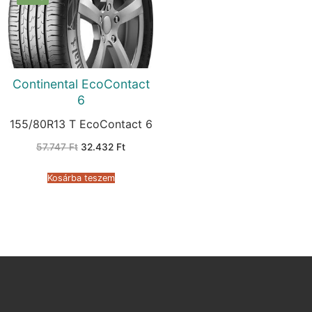
Continental EcoContact
6
155/80R13 T EcoContact 6
Original
Current
57.747
Ft
32.432
Ft
price
price
was:
is:
57.747 Ft.
32.432 Ft.
Kosárba teszem