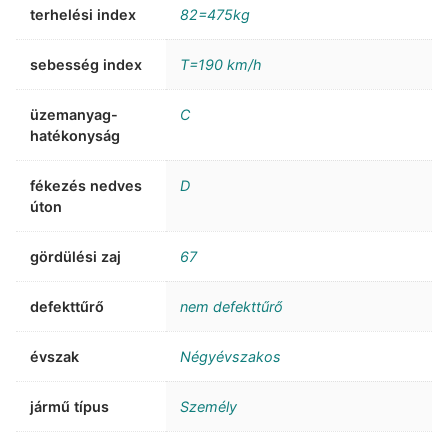
terhelési index
82=475kg
sebesség index
T=190 km/h
üzemanyag-
C
hatékonyság
fékezés nedves
D
úton
gördülési zaj
67
defekttűrő
nem defekttűrő
évszak
Négyévszakos
jármű típus
Személy