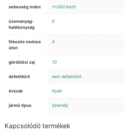
sebesség index
Y=300 km/h
üzemanyag-
D
hatékonyság
fékezés nedves
A
úton
gördülési zaj
70
defekttűrő
nem defekttűrő
évszak
Nyári
jármű típus
Személy
Kapcsolódó termékek