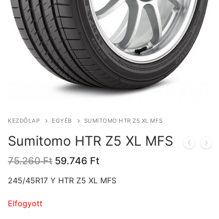
KEZDŐLAP
EGYÉB
SUMITOMO HTR Z5 XL MFS
Sumitomo HTR Z5 XL MFS
Original
Current
75.260
Ft
59.746
Ft
price
price
was:
is:
245/45R17 Y HTR Z5 XL MFS
75.260 Ft.
59.746 Ft.
Elfogyott