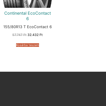
Continental EcoContact
6
155/80R13 T EcoContact 6
Original
Current
57.747
Ft
32.432
Ft
price
price
was:
is:
57.747 Ft.
32.432 Ft.
Kosárba teszem