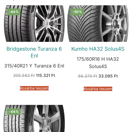
-44%
-50%
Bridgestone Turanza 6
Kumho HA32 Solus4S
Enl
175/60R16 H HA32
315/40R21 Y Turanza 6 Enl
Solus4S
Original
Current
205.562
Ft
115.321
Ft
Original
Current
66.370
Ft
33.095
Ft
price
price
price
price
was:
is:
was:
is:
205.562 Ft.
115.321 Ft.
66.370 Ft.
33.095 
Kosárba teszem
Kosárba teszem
-44%