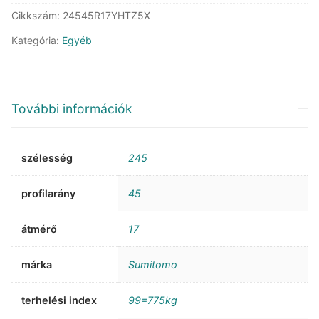
Cikkszám:
24545R17YHTZ5X
Kategória:
Egyéb
További információk
szélesség
245
profilarány
45
átmérő
17
márka
Sumitomo
terhelési index
99=775kg