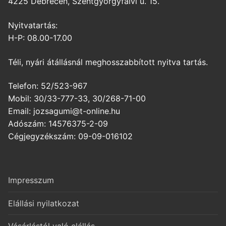
4225 Debrecen, Szentgyörgyfalvi u. 15.
Nyitvatartás:
H-P: 08.00-17.00
Téli, nyári átállásnál meghosszabbított nyitva tartás.
Telefon: 52/523-967
Mobil: 30/33-777-33, 30/268-71-00
Email: jozsagumi@t-online.hu
Adószám: 14576375-2-09
Cégjegyzékszám: 09-09-016102
Impresszum
Elállási nyilatkozat
Vásárlástól való elállás