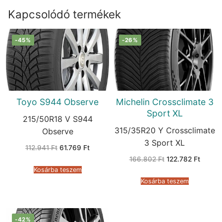
Kapcsolódó termékek
-45%
-26%
Toyo S944 Observe
Michelin Crossclimate 3
Sport XL
215/50R18 V S944
315/35R20 Y Crossclimate
Observe
3 Sport XL
Original
Current
112.941
Ft
61.769
Ft
price
price
Original
Curren
166.802
Ft
122.782
Ft
was:
is:
price
price
112.941 Ft.
61.769 Ft.
Kosárba teszem
was:
is:
166.802 Ft.
122.782
Kosárba teszem
-42%