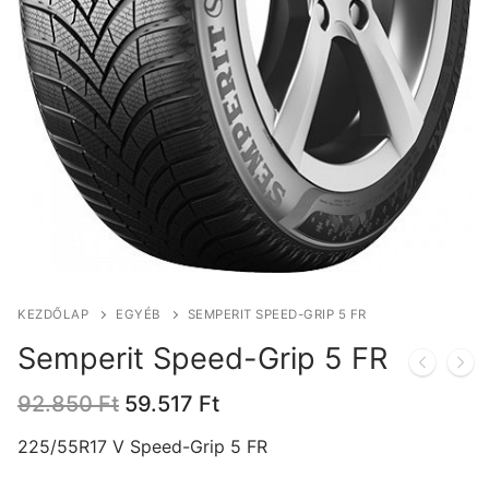
KEZDŐLAP
EGYÉB
SEMPERIT SPEED-GRIP 5 FR
Semperit Speed-Grip 5 FR
Original
Current
92.850
Ft
59.517
Ft
price
price
was:
is:
225/55R17 V Speed-Grip 5 FR
92.850 Ft.
59.517 Ft.