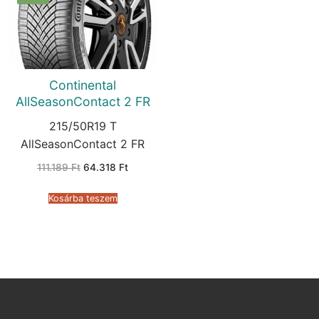
Continental
AllSeasonContact 2 FR
215/50R19 T
AllSeasonContact 2 FR
Original
Current
111.189
Ft
64.318
Ft
price
price
was:
is:
111.189 Ft.
64.318 Ft.
Kosárba teszem