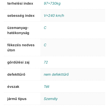
terhelési index
97=730kg
sebesség index
V=240 km/h
üzemanyag-
C
hatékonyság
fékezés nedves
C
úton
gördülési zaj
72
defekttűrő
nem defekttűrő
évszak
Téli
jármű típus
Személy