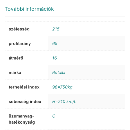
További információk
szélesség
215
profilarány
65
átmérő
16
márka
Rotalla
terhelési index
98=750kg
sebesség index
H=210 km/h
üzemanyag-
C
hatékonyság