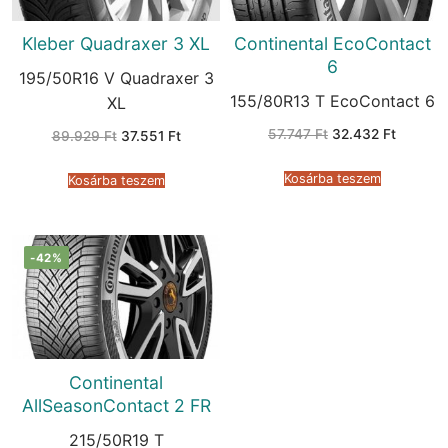
Kleber Quadraxer 3 XL
Continental EcoContact
6
195/50R16 V Quadraxer 3
155/80R13 T EcoContact 6
XL
Original
Current
57.747
Ft
32.432
Ft
Original
Current
89.929
Ft
37.551
Ft
price
price
price
price
was:
is:
was:
is:
57.747 Ft.
32.432 
89.929 Ft.
37.551 Ft.
Kosárba teszem
Kosárba teszem
-42%
Continental
AllSeasonContact 2 FR
215/50R19 T