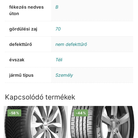
fékezés nedves
B
úton
gördülési zaj
70
defekttűrő
nem defekttűrő
évszak
Téli
jármű típus
Személy
Kapcsolódó termékek
-58%
-44%