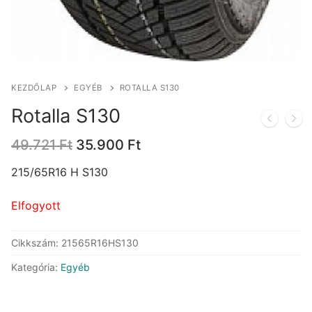
KEZDŐLAP
EGYÉB
ROTALLA S130
Rotalla S130
Original
Current
49.721
Ft
35.900
Ft
price
price
was:
is:
215/65R16 H S130
49.721 Ft.
35.900 Ft.
Elfogyott
Cikkszám:
21565R16HS130
Kategória:
Egyéb