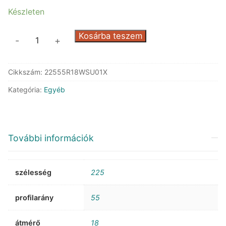
Készleten
RoadX
Kosárba teszem
-
+
SU01
RXQuest
Cikkszám:
22555R18WSU01X
XL
mennyiség
Kategória:
Egyéb
További információk
szélesség
225
profilarány
55
átmérő
18