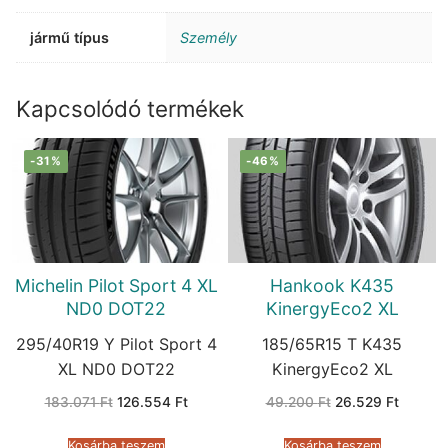
jármű típus
Személy
Kapcsolódó termékek
-31%
-46%
Michelin Pilot Sport 4 XL
Hankook K435
ND0 DOT22
KinergyEco2 XL
295/40R19 Y Pilot Sport 4
185/65R15 T K435
XL ND0 DOT22
KinergyEco2 XL
Original
Current
Original
Current
183.071
Ft
126.554
Ft
49.200
Ft
26.529
Ft
price
price
price
price
was:
is:
was:
is:
183.071 Ft.
126.554 Ft.
49.200 Ft.
26.529 
Kosárba teszem
Kosárba teszem