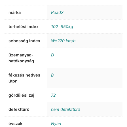
márka
RoadX
terhelési index
102=850kg
sebesség index
W=270 km/h
üzemanyag-
D
hatékonyság
fékezés nedves
B
úton
gördülési zaj
72
defekttűrő
nem defekttűrő
évszak
Nyári