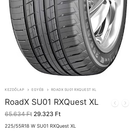
KEZDŐLAP
EGYÉB
ROADX SU01 RXQUEST XL
RoadX SU01 RXQuest XL
Original
Current
65.634
Ft
29.323
Ft
price
price
was:
is:
225/55R18 W SU01 RXQuest XL
65.634 Ft.
29.323 Ft.