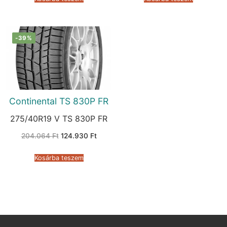
-39%
Continental TS 830P FR
275/40R19 V TS 830P FR
Original
Current
204.064
Ft
124.930
Ft
price
price
was:
is:
204.064 Ft.
124.930 Ft.
Kosárba teszem