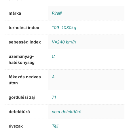
márka
Pirelli
terhelési index
109=1030kg
sebesség index
V=240 km/h
üzemanyag-
C
hatékonyság
fékezés nedves
A
úton
gördülési zaj
71
defekttűrő
nem defekttűrő
évszak
Téli