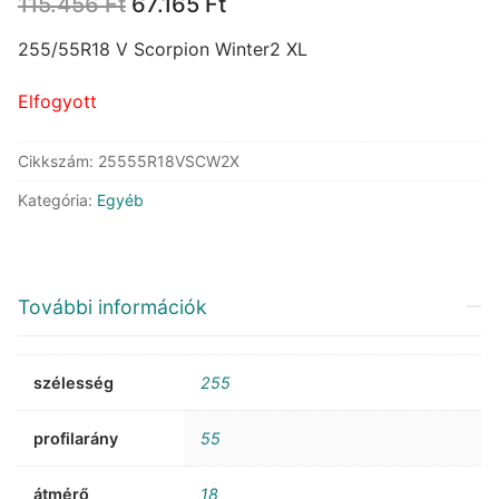
Original
Current
115.456
Ft
67.165
Ft
price
price
was:
is:
255/55R18 V Scorpion Winter2 XL
115.456 Ft.
67.165 Ft.
Elfogyott
Cikkszám:
25555R18VSCW2X
Kategória:
Egyéb
További információk
szélesség
255
profilarány
55
átmérő
18