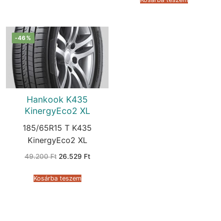
-46%
Hankook K435
KinergyEco2 XL
185/65R15 T K435
KinergyEco2 XL
Original
Current
49.200
Ft
26.529
Ft
price
price
was:
is:
49.200 Ft.
26.529 Ft.
Kosárba teszem