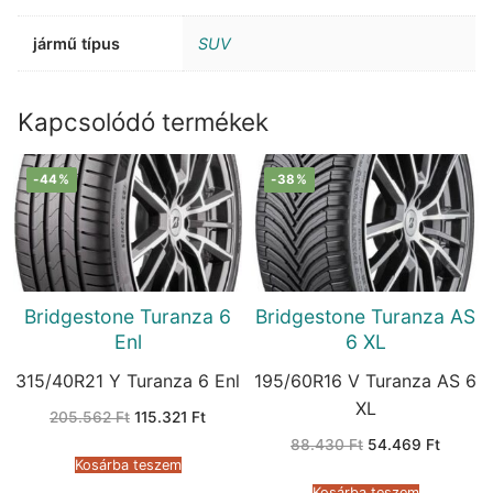
jármű típus
SUV
Kapcsolódó termékek
-44%
-38%
Bridgestone Turanza 6
Bridgestone Turanza AS
Enl
6 XL
315/40R21 Y Turanza 6 Enl
195/60R16 V Turanza AS 6
XL
Original
Current
205.562
Ft
115.321
Ft
price
price
Original
Current
was:
is:
88.430
Ft
54.469
Ft
price
price
205.562 Ft.
115.321 Ft.
Kosárba teszem
was:
is:
88.430 Ft.
54.469 
Kosárba teszem