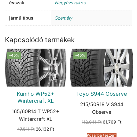
évszak
Négyévszakos
jármű típus
Személy
Kapcsolódó termékek
-45%
-45%
Kumho WP52+
Toyo S944 Observe
Wintercraft XL
215/50R18 V S944
165/60R14 T WP52+
Observe
Wintercraft XL
Original
Current
112.941
Ft
61.769
Ft
price
price
Original
Current
47.511
Ft
26.132
Ft
was:
is:
price
price
112.941 Ft.
61.769 F
Kosárba teszem
was:
is: