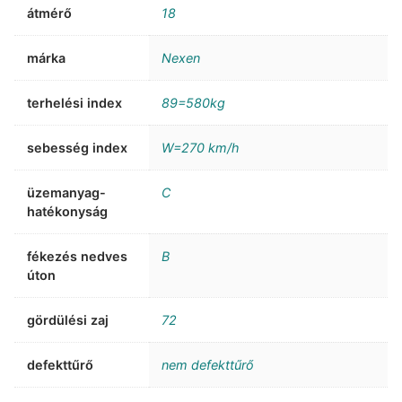
átmérő
18
márka
Nexen
terhelési index
89=580kg
sebesség index
W=270 km/h
üzemanyag-
C
hatékonyság
fékezés nedves
B
úton
gördülési zaj
72
defekttűrő
nem defekttűrő