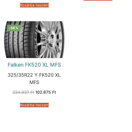
47.511 Ft.
26.132 Ft.
Kosárba teszem
-56%
Falken FK520 XL MFS
325/35R22 Y FK520 XL
MFS
Original
Current
234.937
Ft
102.875
Ft
price
price
was:
is:
234.937 Ft.
102.875 Ft.
Kosárba teszem