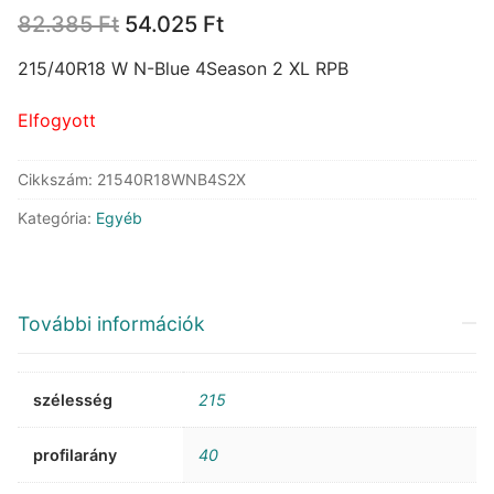
Original
Current
82.385
Ft
54.025
Ft
price
price
was:
is:
215/40R18 W N-Blue 4Season 2 XL RPB
82.385 Ft.
54.025 Ft.
Elfogyott
Cikkszám:
21540R18WNB4S2X
Kategória:
Egyéb
További információk
szélesség
215
profilarány
40