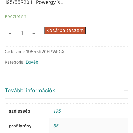
was:
is:
195/55R20 H Powergy XL
84.722 Ft.
48.087 Ft.
Készleten
Pirelli
Kosárba teszem
-
+
Powergy
XL
Cikkszám:
19555R20HPWRGX
mennyiség
Kategória:
Egyéb
További információk
szélesség
195
profilarány
55