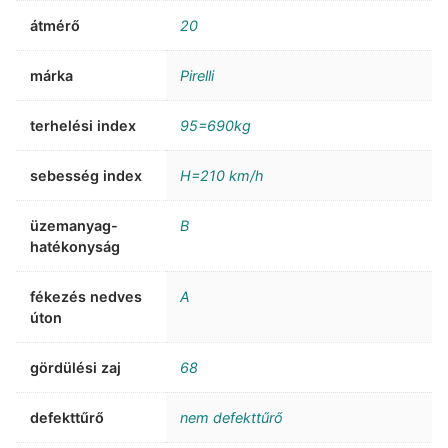
átmérő
20
márka
Pirelli
terhelési index
95=690kg
sebesség index
H=210 km/h
üzemanyag-
B
hatékonyság
fékezés nedves
A
úton
gördülési zaj
68
defekttűrő
nem defekttűrő