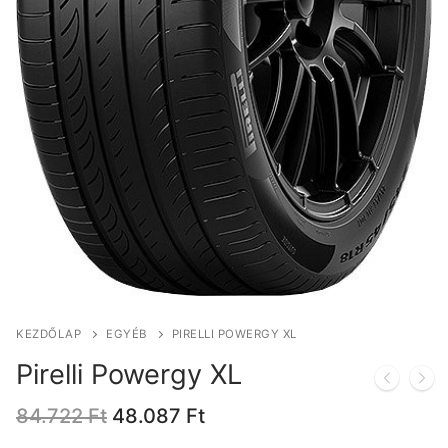
KEZDŐLAP
EGYÉB
PIRELLI POWERGY XL
Pirelli Powergy XL
Original
Current
84.722
Ft
48.087
Ft
price
price