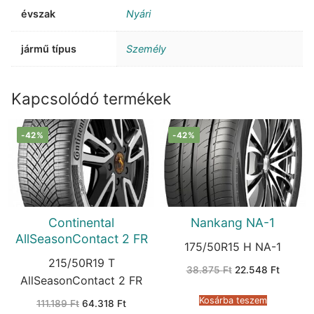
évszak
Nyári
jármű típus
Személy
Kapcsolódó termékek
-42%
-42%
Continental
Nankang NA-1
AllSeasonContact 2 FR
175/50R15 H NA-1
215/50R19 T
Original
Current
38.875
Ft
22.548
Ft
price
price
AllSeasonContact 2 FR
was:
is:
38.875 Ft.
22.548 
Kosárba teszem
Original
Current
111.189
Ft
64.318
Ft
price
price