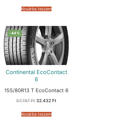
was:
is:
111.189 Ft.
64.318 Ft.
Kosárba teszem
-44%
Continental EcoContact
6
155/80R13 T EcoContact 6
Original
Current
57.747
Ft
32.432
Ft
price
price
was:
is:
57.747 Ft.
32.432 Ft.
Kosárba teszem