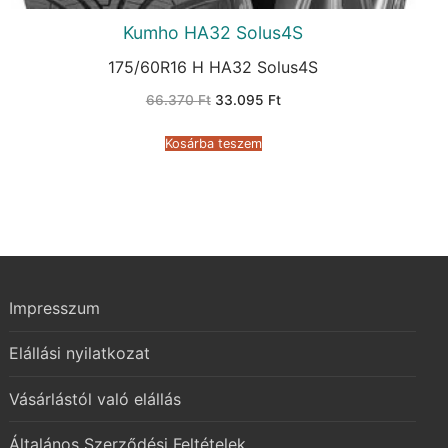
Kumho HA32 Solus4S
175/60R16 H HA32 Solus4S
Original
Current
66.370
Ft
33.095
Ft
price
price
was:
is:
66.370 Ft.
33.095 Ft.
Kosárba teszem
Impresszum
Elállási nyilatkozat
Vásárlástól való elállás
Általános Szerződési Feltételek