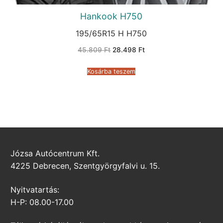
Hankook H750
195/65R15 H H750
Original
Current
45.809
Ft
28.498
Ft
price
price
was:
is:
45.809 Ft.
28.498 Ft.
Kosárba teszem
Józsa Autócentrum Kft.
4225 Debrecen, Szentgyörgyfalvi u. 15.
Nyitvatartás:
H-P: 08.00-17.00