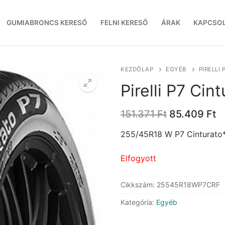
GUMIABRONCS KERESŐ
FELNI KERESŐ
ÁRAK
KAPCSO
KEZDŐLAP
EGYÉB
PIRELLI
Pirelli P7 Cin
Original
C
151.371
Ft
85.409
Ft
price
p
was:
is
255/45R18 W P7 Cinturato*
151.371 Ft.
8
Elfogyott
Cikkszám:
25545R18WP7CRF
Kategória:
Egyéb