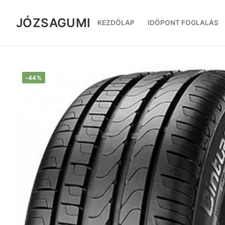
Ugrás
a
JÓZSAGUMI
KEZDŐLAP
IDŐPONT FOGLALÁS
tartalomra
-44%