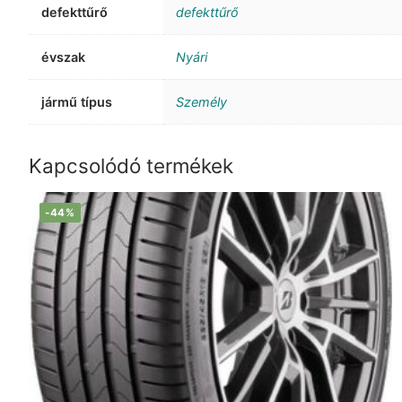
defekttűrő
defekttűrő
évszak
Nyári
jármű típus
Személy
Kapcsolódó termékek
-44%