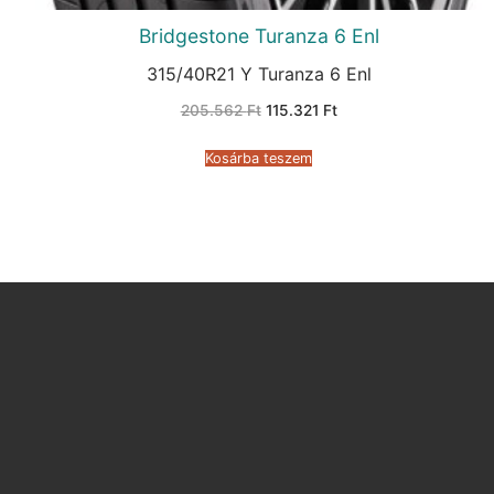
Bridgestone Turanza 6 Enl
315/40R21 Y Turanza 6 Enl
Original
Current
205.562
Ft
115.321
Ft
price
price
was:
is:
205.562 Ft.
115.321 Ft.
Kosárba teszem