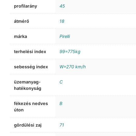
profilarány
45
átmérő
18
márka
Pirelli
terhelési index
99=775kg
sebesség index
W=270 km/h
üzemanyag-
C
hatékonyság
fékezés nedves
B
úton
gördülési zaj
71