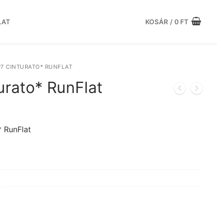
LAT
KOSÁR
/
0
FT
 P7 CINTURATO* RUNFLAT
turato* RunFlat
urrent
rice
:
 RunFlat
5.409 Ft.