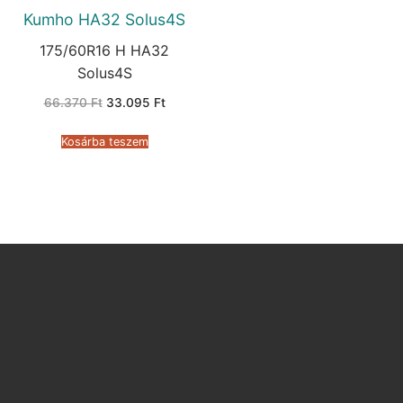
Kumho HA32 Solus4S
175/60R16 H HA32
Solus4S
Original
Current
66.370
Ft
33.095
Ft
price
price
was:
is:
66.370 Ft.
33.095 Ft.
Kosárba teszem