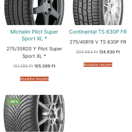
Michelin Pilot Super
Continental TS 830P FR
Sport XL *
275/40R19 V TS 830P FR
275/35R20 Y Pilot Super
Original
Curren
204.064
Ft
124.930
Ft
price
price
Sport XL *
was:
is:
204.064 Ft.
124.93
Kosárba teszem
Original
Current
151.295
Ft
105.599
Ft
price
price
was:
is:
151.295 Ft.
105.599 Ft.
Kosárba teszem
-50%