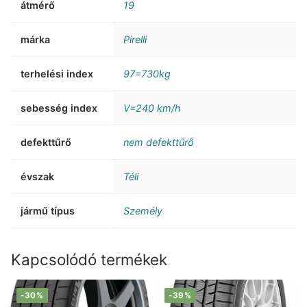
átmérő
19
márka
Pirelli
terhelési index
97=730kg
sebesség index
V=240 km/h
defekttűrő
nem defekttűrő
évszak
Téli
jármű típus
Személy
Kapcsolódó termékek
-30%
-39%