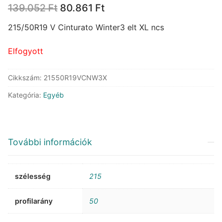
Original
Current
139.052
Ft
80.861
Ft
price
price
was:
is:
215/50R19 V Cinturato Winter3 elt XL ncs
139.052 Ft.
80.861 Ft.
Elfogyott
Cikkszám:
21550R19VCNW3X
Kategória:
Egyéb
További információk
szélesség
215
profilarány
50