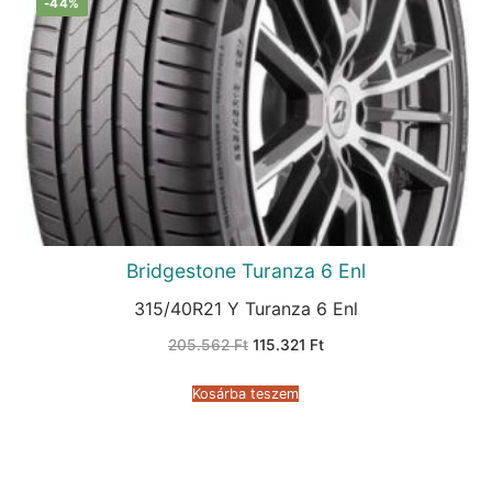
-44%
Bridgestone Turanza 6 Enl
315/40R21 Y Turanza 6 Enl
Original
Current
205.562
Ft
115.321
Ft
price
price
was:
is:
205.562 Ft.
115.321 Ft.
Kosárba teszem