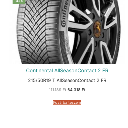
-42%
Continental AllSeasonContact 2 FR
215/50R19 T AllSeasonContact 2 FR
Original
Current
111.189
Ft
64.318
Ft
price
price
was:
is:
111.189 Ft.
64.318 Ft.
Kosárba teszem