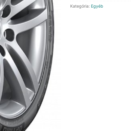
XL
Kategória:
Egyéb
mennyiség