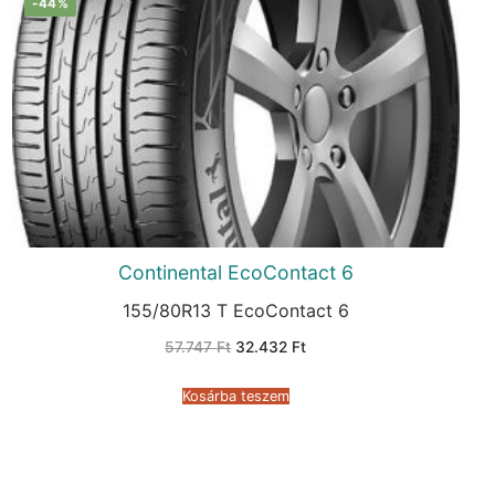
-44%
Continental EcoContact 6
155/80R13 T EcoContact 6
Original
Current
57.747
Ft
32.432
Ft
price
price
was:
is:
57.747 Ft.
32.432 Ft.
Kosárba teszem