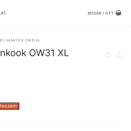
LAT
KOSÁR
/
0
FT
 BY HANKOOK OW31 XL
ankook OW31 XL
rrent
ice
.771 Ft.
 teszem