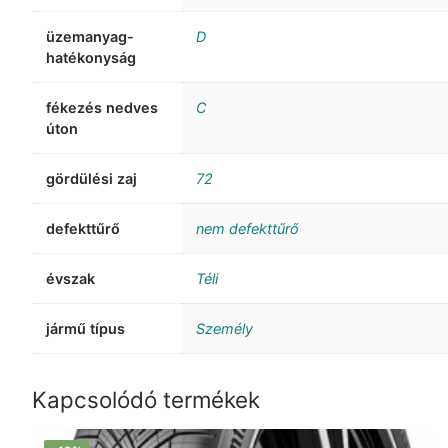
üzemanyag-
D
hatékonyság
fékezés nedves
C
úton
gördülési zaj
72
defekttűrő
nem defekttűrő
évszak
Téli
jármű típus
Személy
Kapcsolódó termékek