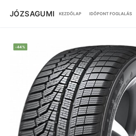
Ugrás
a
JÓZSAGUMI
KEZDŐLAP
IDŐPONT FOGLALÁS
tartalomra
-44%