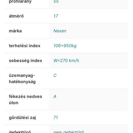
profilarány
55
átmérő
17
márka
Nexen
terhelési index
106=950kg
sebesség index
W=270 km/h
üzemanyag-
C
hatékonyság
fékezés nedves
A
úton
gördülési zaj
71
defekttűrő
nem defekttűrő