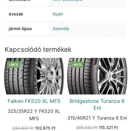
évszak
Nyári
jármű típus
Személy
Kapcsolódó termékek
-56%
-44%
Falken FK520 XL MFS
Bridgestone Turanza 6
Enl
325/35R22 Y FK520 XL
315/40R21 Y Turanza 6 Enl
MFS
Original
Curren
205.562
Ft
115.321
Ft
Original
Current
234.937
Ft
102.875
Ft