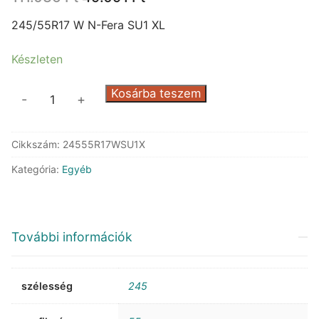
price
price
was:
is:
245/55R17 W N-Fera SU1 XL
111.036 Ft.
49.091 Ft.
Készleten
Nexen
Kosárba teszem
-
+
N-
Fera
Cikkszám:
24555R17WSU1X
SU1
XL
Kategória:
Egyéb
mennyiség
További információk
szélesség
245