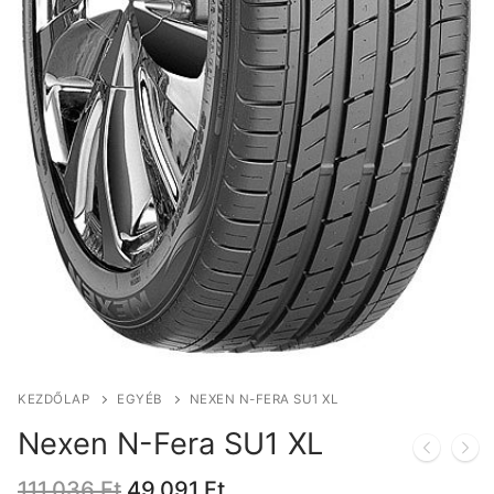
KEZDŐLAP
EGYÉB
NEXEN N-FERA SU1 XL
Nexen N-Fera SU1 XL
Original
Current
111.036
Ft
49.091
Ft