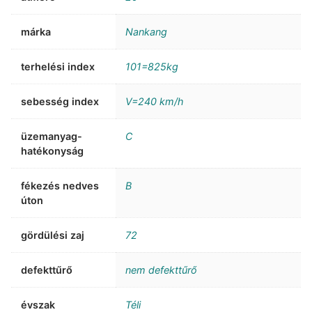
márka
Nankang
terhelési index
101=825kg
sebesség index
V=240 km/h
üzemanyag-
C
hatékonyság
fékezés nedves
B
úton
gördülési zaj
72
defekttűrő
nem defekttűrő
évszak
Téli