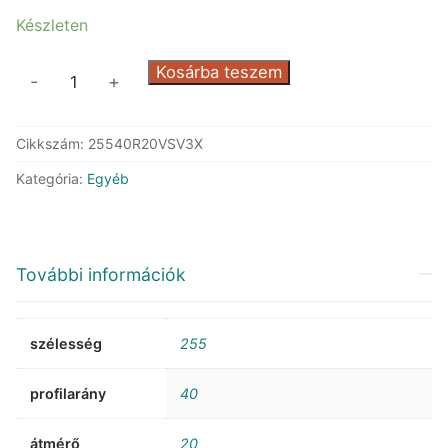
Készleten
Nankang
Kosárba teszem
-
+
SV-
3
Cikkszám:
25540R20VSV3X
XL
mennyiség
Kategória:
Egyéb
További információk
szélesség
255
profilarány
40
átmérő
20