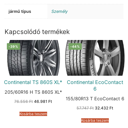
jármű típus
Személy
Kapcsolódó termékek
-39%
-44%
Continental TS 860S XL*
Continental EcoContact
6
205/60R16 H TS 860S XL*
155/80R13 T EcoContact 6
Original
Current
76.556
Ft
46.981
Ft
price
price
Original
Current
57.747
Ft
32.432
Ft
was:
is:
price
price
76.556 Ft.
46.981 Ft.
Kosárba teszem
was:
is:
57.747 Ft.
32.432 
Kosárba teszem