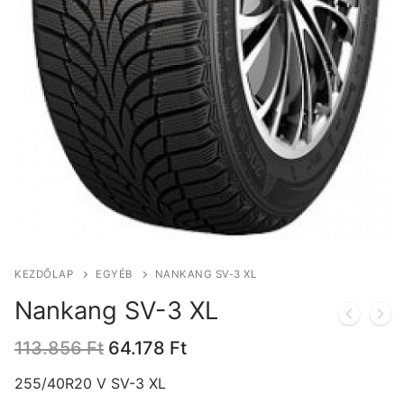
KEZDŐLAP
EGYÉB
NANKANG SV-3 XL
Nankang SV-3 XL
Original
Current
113.856
Ft
64.178
Ft
price
price
was:
is:
255/40R20 V SV-3 XL
113.856 Ft.
64.178 Ft.