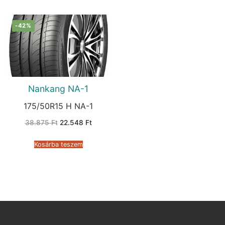
-42%
Nankang NA-1
175/50R15 H NA-1
Original
Current
38.875
Ft
22.548
Ft
price
price
was:
is:
38.875 Ft.
22.548 Ft.
Kosárba teszem