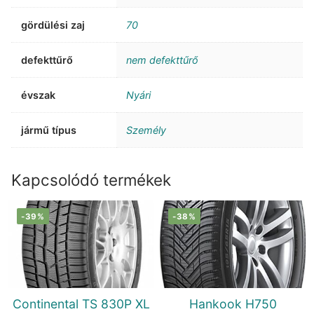
gördülési zaj
70
defekttűrő
nem defekttűrő
évszak
Nyári
jármű típus
Személy
Kapcsolódó termékek
-39%
-38%
Continental TS 830P XL
Hankook H750