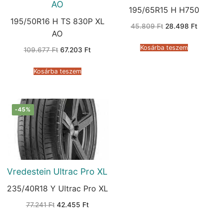
AO
195/65R15 H H750
195/50R16 H TS 830P XL
Original
Current
45.809
Ft
28.498
Ft
price
price
AO
was:
is:
45.809 Ft.
28.498 
Kosárba teszem
Original
Current
109.677
Ft
67.203
Ft
price
price
was:
is:
109.677 Ft.
67.203 Ft.
Kosárba teszem
-45%
Vredestein Ultrac Pro XL
235/40R18 Y Ultrac Pro XL
Original
Current
77.241
Ft
42.455
Ft
price
price
was:
is: