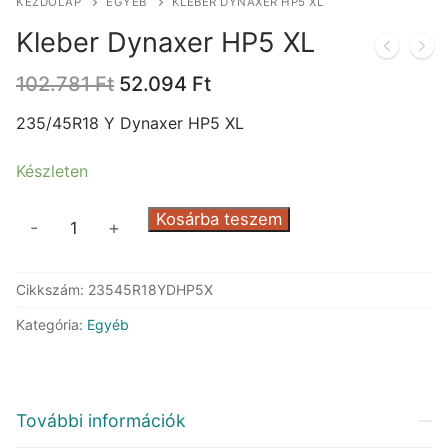
KEZDŐLAP
EGYÉB
KLEBER DYNAXER HP5 XL
Kleber Dynaxer HP5 XL
Original
Current
102.781
Ft
52.094
Ft
price
price
was:
is:
235/45R18 Y Dynaxer HP5 XL
102.781 Ft.
52.094 Ft.
Készleten
Kleber
Kosárba teszem
-
+
Dynaxer
HP5
Cikkszám:
23545R18YDHP5X
XL
mennyiség
Kategória:
Egyéb
További információk