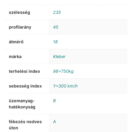
szélesség
235
profilarány
45
átmérő
18
márka
Kleber
terhelési index
98=750kg
sebesség index
Y=300 km/h
üzemanyag-
B
hatékonyság
fékezés nedves
A
úton