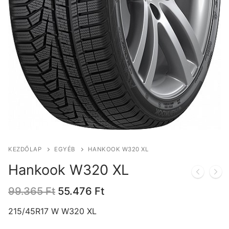
KEZDŐLAP
EGYÉB
HANKOOK W320 XL
Hankook W320 XL
Original
Current
99.365
Ft
55.476
Ft
price
price
was:
is:
215/45R17 W W320 XL
99.365 Ft.
55.476 Ft.