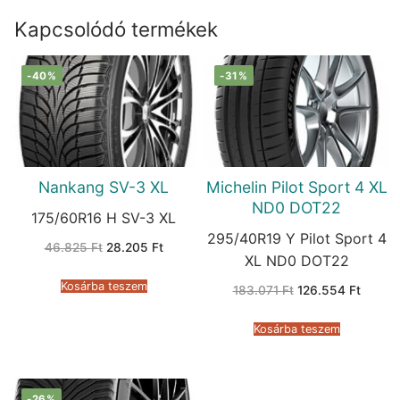
Kapcsolódó termékek
-40%
-31%
Nankang SV-3 XL
Michelin Pilot Sport 4 XL
ND0 DOT22
175/60R16 H SV-3 XL
295/40R19 Y Pilot Sport 4
Original
Current
46.825
Ft
28.205
Ft
price
price
XL ND0 DOT22
was:
is:
46.825 Ft.
28.205 Ft.
Kosárba teszem
Original
Curren
183.071
Ft
126.554
Ft
price
price
was:
is:
183.071 Ft.
126.55
Kosárba teszem
-26%