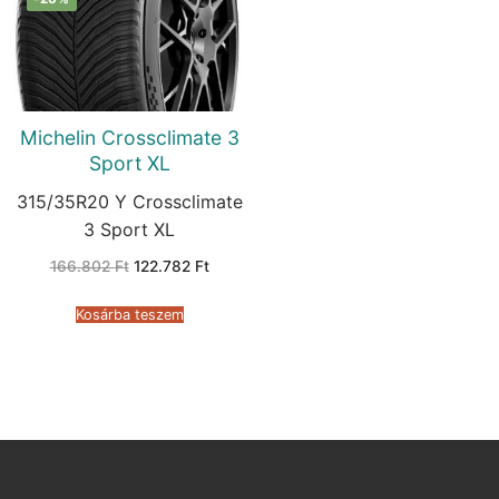
Michelin Crossclimate 3
Sport XL
315/35R20 Y Crossclimate
3 Sport XL
Original
Current
166.802
Ft
122.782
Ft
price
price
was:
is:
166.802 Ft.
122.782 Ft.
Kosárba teszem