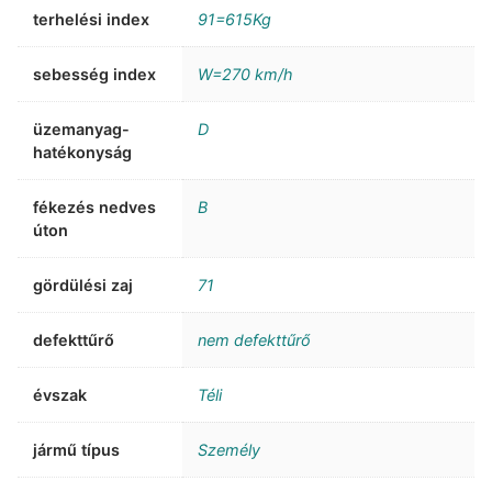
terhelési index
91=615Kg
sebesség index
W=270 km/h
üzemanyag-
D
hatékonyság
fékezés nedves
B
úton
gördülési zaj
71
defekttűrő
nem defekttűrő
évszak
Téli
jármű típus
Személy