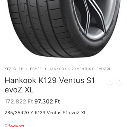
KEZDŐLAP
EGYÉB
HANKOOK K129 VENTUS S1 EVOZ XL
Hankook K129 Ventus S1
evoZ XL
Original
Current
172.822
Ft
97.302
Ft
price
price
was:
is:
285/35R20 Y K129 Ventus S1 evoZ XL
172.822 Ft.
97.302 Ft.
Elfogyott