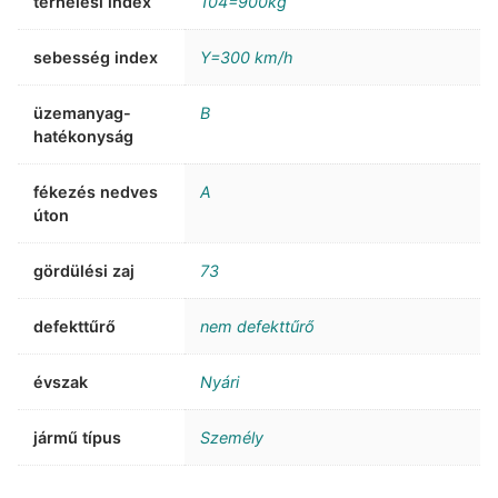
terhelési index
104=900kg
sebesség index
Y=300 km/h
üzemanyag-
B
hatékonyság
fékezés nedves
A
úton
gördülési zaj
73
defekttűrő
nem defekttűrő
évszak
Nyári
jármű típus
Személy