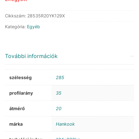
Cikkszám:
28535R20YK129X
Kategória:
Egyéb
További információk
szélesség
285
profilarány
35
átmérő
20
márka
Hankook