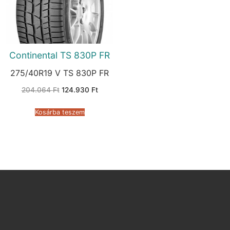
Continental TS 830P FR
275/40R19 V TS 830P FR
Original
Current
204.064
Ft
124.930
Ft
price
price
was:
is:
204.064 Ft.
124.930 Ft.
Kosárba teszem