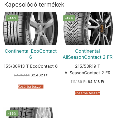
Kapcsolódó termékek
-44%
-42%
Continental EcoContact
Continental
6
AllSeasonContact 2 FR
155/80R13 T EcoContact 6
215/50R19 T
AllSeasonContact 2 FR
Original
Current
57.747
Ft
32.432
Ft
price
price
Original
Current
was:
is:
111.189
Ft
64.318
Ft
price
price
57.747 Ft.
32.432 Ft.
Kosárba teszem
was:
is:
111.189 Ft.
64.318 F
Kosárba teszem
-39%