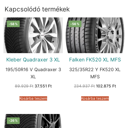
Kapcsolódó termékek
-58%
-56%
Kleber Quadraxer 3 XL
Falken FK520 XL MFS
195/50R16 V Quadraxer 3
325/35R22 Y FK520 XL
XL
MFS
Original
Current
Original
Curren
89.929
Ft
37.551
Ft
234.937
Ft
102.875
Ft
price
price
price
price
was:
is:
was:
is:
89.929 Ft.
37.551 Ft.
234.937 Ft.
102.87
Kosárba teszem
Kosárba teszem
-26%