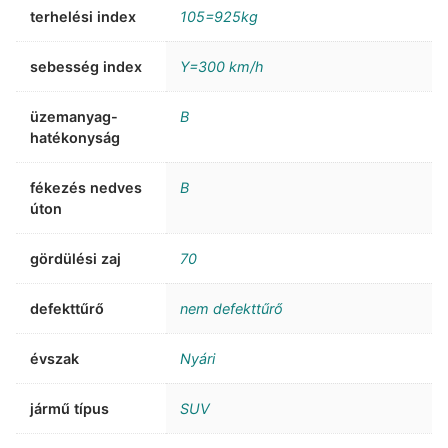
terhelési index
105=925kg
sebesség index
Y=300 km/h
üzemanyag-
B
hatékonyság
fékezés nedves
B
úton
gördülési zaj
70
defekttűrő
nem defekttűrő
évszak
Nyári
jármű típus
SUV