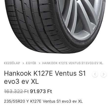
KEZDŐLAP
EGYÉB
HANKOOK K127E VENTUS S1 EVO3 EV XL
Hankook K127E Ventus S1
evo3 ev XL
Original
Current
163.322
Ft
91.973
Ft
price
price
was:
is:
235/55R20 Y K127E Ventus S1 evo3 ev XL
163.322 Ft.
91.973 Ft.