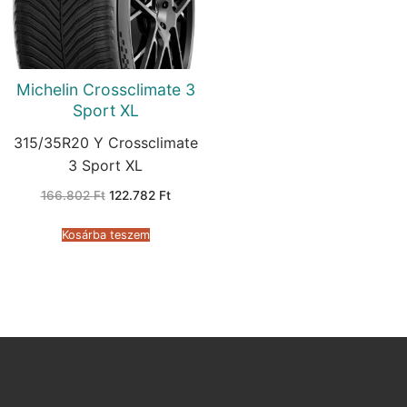
Michelin Crossclimate 3
Sport XL
315/35R20 Y Crossclimate
3 Sport XL
Original
Current
166.802
Ft
122.782
Ft
price
price
was:
is:
166.802 Ft.
122.782 Ft.
Kosárba teszem