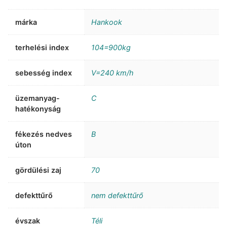
márka
Hankook
terhelési index
104=900kg
sebesség index
V=240 km/h
üzemanyag-
C
hatékonyság
fékezés nedves
B
úton
gördülési zaj
70
defekttűrő
nem defekttűrő
évszak
Téli