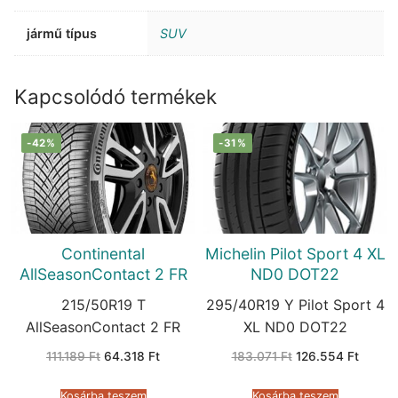
jármű típus
SUV
Kapcsolódó termékek
-42%
-31%
Continental
Michelin Pilot Sport 4 XL
AllSeasonContact 2 FR
ND0 DOT22
215/50R19 T
295/40R19 Y Pilot Sport 4
AllSeasonContact 2 FR
XL ND0 DOT22
Original
Current
Original
Curren
111.189
Ft
64.318
Ft
183.071
Ft
126.554
Ft
price
price
price
price
was:
is:
was:
is:
111.189 Ft.
64.318 Ft.
183.071 Ft.
126.55
Kosárba teszem
Kosárba teszem