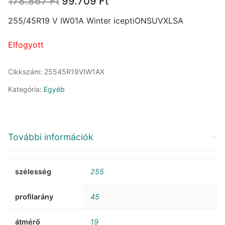
Original
Current
178.867
Ft
99.709
Ft
price
price
was:
is:
255/45R19 V IW01A Winter iceptiONSUVXLSA
178.867 Ft.
99.709 Ft.
Elfogyott
Cikkszám:
25545R19VIW1AX
Kategória:
Egyéb
További információk
szélesség
255
profilarány
45
átmérő
19