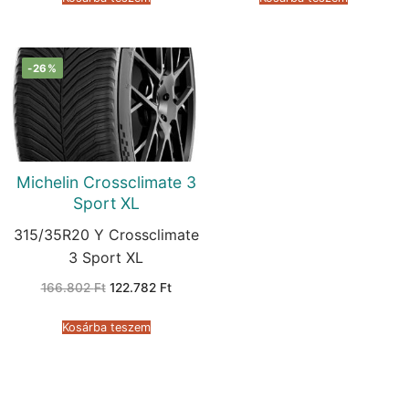
-26%
Michelin Crossclimate 3
Sport XL
315/35R20 Y Crossclimate
3 Sport XL
Original
Current
166.802
Ft
122.782
Ft
price
price
was:
is:
166.802 Ft.
122.782 Ft.
Kosárba teszem