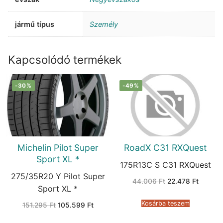
jármű típus
Személy
Kapcsolódó termékek
-30%
-49%
Michelin Pilot Super
RoadX C31 RXQuest
Sport XL *
175R13C S C31 RXQuest
275/35R20 Y Pilot Super
Original
Current
44.006
Ft
22.478
Ft
price
price
Sport XL *
was:
is:
44.006 Ft.
22.478 
Kosárba teszem
Original
Current
151.295
Ft
105.599
Ft
price
price
was:
is: