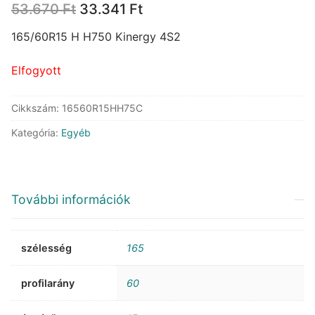
Original
Current
53.670
Ft
33.341
Ft
price
price
was:
is:
165/60R15 H H750 Kinergy 4S2
53.670 Ft.
33.341 Ft.
Elfogyott
Cikkszám:
16560R15HH75C
Kategória:
Egyéb
További információk
szélesség
165
profilarány
60