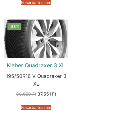
151.295 Ft.
105.599 Ft.
Kosárba teszem
-58%
Kleber Quadraxer 3 XL
195/50R16 V Quadraxer 3
XL
Original
Current
89.929
Ft
37.551
Ft
price
price
was:
is:
89.929 Ft.
37.551 Ft.
Kosárba teszem