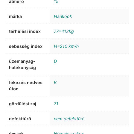
átmérő
15
márka
Hankook
terhelési index
77=412kg
sebesség index
H=210 km/h
üzemanyag-
D
hatékonyság
fékezés nedves
B
úton
gördülési zaj
71
defekttűrő
nem defekttűrő
évszak
Négyévszakos