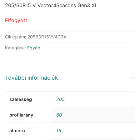
was:
is:
205/60R15 V Vector4Seasons Gen3 XL
81.090 Ft.
57.296 Ft.
Elfogyott
Cikkszám:
20560R15VV4G3X
Kategória:
Egyéb
További információk
szélesség
205
profilarány
60
átmérő
15