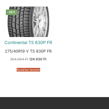
-39%
Continental TS 830P FR
275/40R19 V TS 830P FR
Original
Current
204.064
Ft
124.930
Ft
price
price
was:
is:
204.064 Ft.
124.930 Ft.
Kosárba teszem