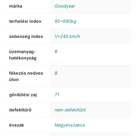
márka
Goodyear
terhelési index
95=690kg
sebesség index
V=240 km/h
üzemanyag-
B
hatékonyság
fékezés nedves
B
úton
gördülési zaj
71
defekttűrő
nem defekttűrő
évszak
Négyévszakos