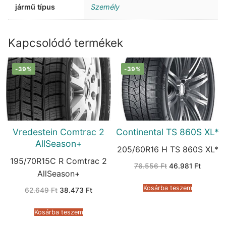
jármű típus
Személy
Kapcsolódó termékek
-39%
-39%
Vredestein Comtrac 2
Continental TS 860S XL*
AllSeason+
205/60R16 H TS 860S XL*
195/70R15C R Comtrac 2
Original
Current
76.556
Ft
46.981
Ft
price
price
AllSeason+
was:
is:
76.556 Ft.
46.981 
Kosárba teszem
Original
Current
62.649
Ft
38.473
Ft
price
price
was:
is:
62.649 Ft.
38.473 Ft.
Kosárba teszem