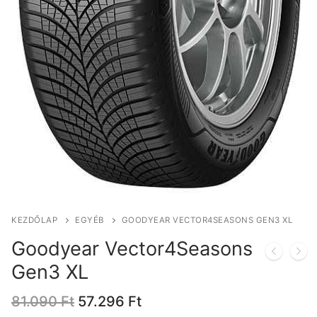
KEZDŐLAP
EGYÉB
GOODYEAR VECTOR4SEASONS GEN3 XL
Goodyear Vector4Seasons
Gen3 XL
Original
Current
81.090
Ft
57.296
Ft
price
price