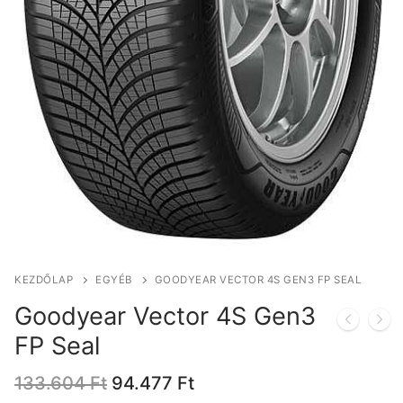
KEZDŐLAP
EGYÉB
GOODYEAR VECTOR 4S GEN3 FP SEAL
Goodyear Vector 4S Gen3
FP Seal
Original
Current
133.604
Ft
94.477
Ft
price
price