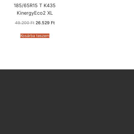
185/65R15 T K435
KinergyEco2 XL
Original
Current
49.200
Ft
26.529
Ft
price
price
was:
is:
49.200 Ft.
26.529 Ft.
Kosárba teszem