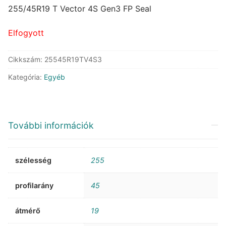
was:
is:
255/45R19 T Vector 4S Gen3 FP Seal
133.604 Ft.
94.477 Ft.
Elfogyott
Cikkszám:
25545R19TV4S3
Kategória:
Egyéb
További információk
szélesség
255
profilarány
45
átmérő
19