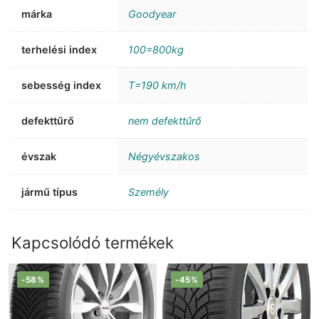
márka
Goodyear
terhelési index
100=800kg
sebesség index
T=190 km/h
defekttűrő
nem defekttűrő
évszak
Négyévszakos
jármű típus
Személy
Kapcsolódó termékek
-58%
-45%