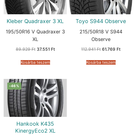
Kleber Quadraxer 3 XL
Toyo S944 Observe
195/50R16 V Quadraxer 3
215/50R18 V S944
XL
Observe
Original
Current
Original
Current
89.929
Ft
37.551
Ft
112.941
Ft
61.769
Ft
price
price
price
price
was:
is:
was:
is:
89.929 Ft.
37.551 Ft.
112.941 Ft.
61.769 F
Kosárba teszem
Kosárba teszem
-46%
Hankook K435
KinergyEco2 XL