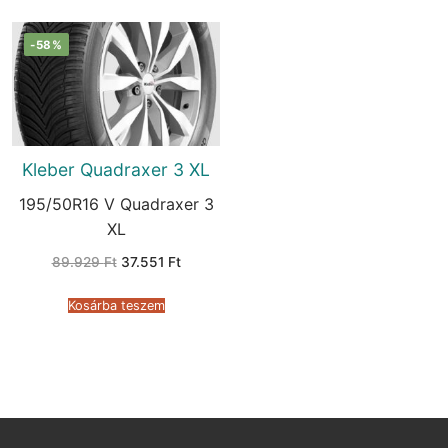
-58%
Kleber Quadraxer 3 XL
195/50R16 V Quadraxer 3
XL
Original
Current
89.929
Ft
37.551
Ft
price
price
was:
is:
89.929 Ft.
37.551 Ft.
Kosárba teszem