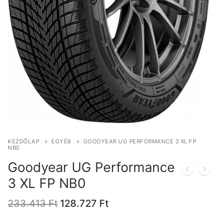
KEZDŐLAP
EGYÉB
GOODYEAR UG PERFORMANCE 3 XL FP
NB0
Goodyear UG Performance
3 XL FP NB0
Original
Current
233.413
Ft
128.727
Ft
price
price