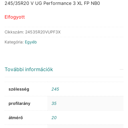
was:
is:
245/35R20 V UG Performance 3 XL FP NB0
233.413 Ft.
128.727 Ft.
Elfogyott
Cikkszám:
24535R20VUPF3X
Kategória:
Egyéb
További információk
szélesség
245
profilarány
35
átmérő
20