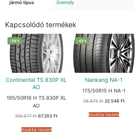
jármű típus
Személy
Kapcsolódó termékek
-39%
-42%
Continental TS 830P XL
Nankang NA-1
AO
175/50R15 H NA-1
195/50R16 H TS 830P XL
Original
Current
38.875
Ft
22.548
Ft
price
price
AO
was:
is:
38.875 Ft.
22.548 
Kosárba teszem
Original
Current
109.677
Ft
67.203
Ft
price
price
was:
is:
109.677 Ft.
67.203 Ft.
Kosárba teszem