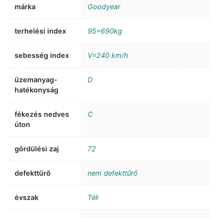
márka
Goodyear
terhelési index
95=690kg
sebesség index
V=240 km/h
üzemanyag-
D
hatékonyság
fékezés nedves
C
úton
gördülési zaj
72
defekttűrő
nem defekttűrő
évszak
Téli