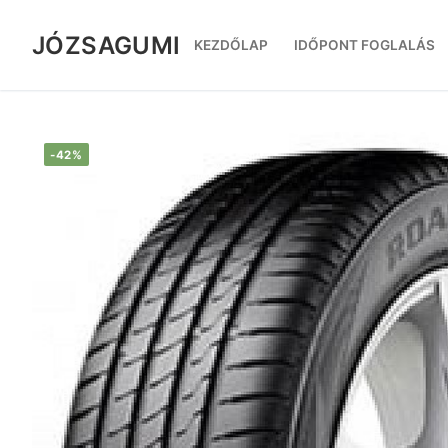
Ugrás
a
JÓZSAGUMI
KEZDŐLAP
IDŐPONT FOGLALÁS
tartalomra
-42%