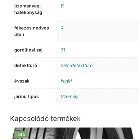
üzemanyag-
B
hatékonyság
fékezés nedves
A
úton
gördülési zaj
71
defekttűrő
nem defekttűrő
évszak
Nyári
jármű típus
Személy
Kapcsolódó termékek
-44%