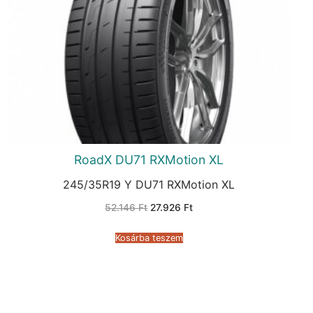
RoadX DU71 RXMotion XL
245/35R19 Y DU71 RXMotion XL
Original
Current
52.146
Ft
27.926
Ft
price
price
was:
is:
52.146 Ft.
27.926 Ft.
Kosárba teszem