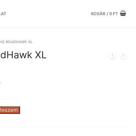
LAT
KOSÁR
/
0
FT
ONE ROADHAWK XL
adHawk XL
rent
ce
L
153 Ft.
 teszem