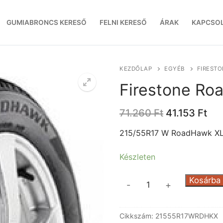
GUMIABRONCS KERESŐ
FELNI KERESŐ
ÁRAK
KAPCSO
KEZDŐLAP
EGYÉB
FIREST
Firestone Ro
Original
Cur
71.260
Ft
41.153
Ft
price
pri
was:
is:
215/55R17 W RoadHawk X
71.260 Ft.
41.
Készleten
Firestone
Kosárba
-
+
RoadHawk
XL
Cikkszám:
21555R17WRDHKX
mennyiség