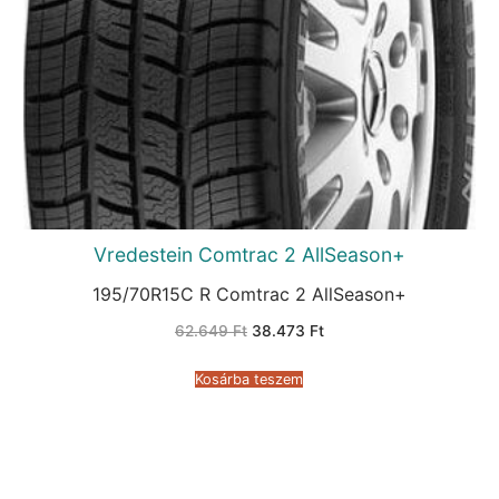
Vredestein Comtrac 2 AllSeason+
195/70R15C R Comtrac 2 AllSeason+
Original
Current
62.649
Ft
38.473
Ft
price
price
was:
is:
62.649 Ft.
38.473 Ft.
Kosárba teszem