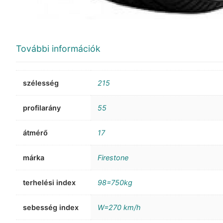
További információk
szélesség
215
profilarány
55
átmérő
17
márka
Firestone
terhelési index
98=750kg
sebesség index
W=270 km/h