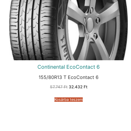
Continental EcoContact 6
155/80R13 T EcoContact 6
Original
Current
57.747
Ft
32.432
Ft
price
price
was:
is:
57.747 Ft.
32.432 Ft.
Kosárba teszem