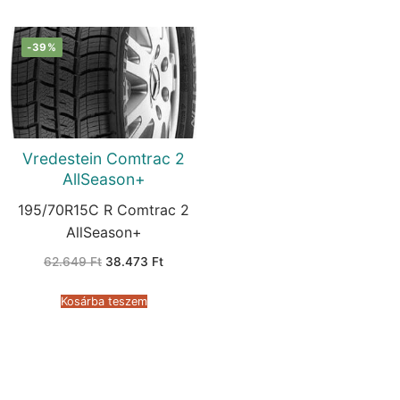
-39%
Vredestein Comtrac 2
AllSeason+
195/70R15C R Comtrac 2
AllSeason+
Original
Current
62.649
Ft
38.473
Ft
price
price
was:
is:
62.649 Ft.
38.473 Ft.
Kosárba teszem