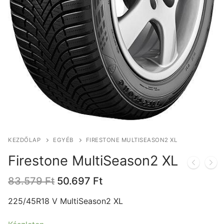
KEZDŐLAP
EGYÉB
FIRESTONE MULTISEASON2 XL
Firestone MultiSeason2 XL
Original
Current
83.579
Ft
50.697
Ft
price
price
was:
is:
225/45R18 V MultiSeason2 XL
83.579 Ft.
50.697 Ft.