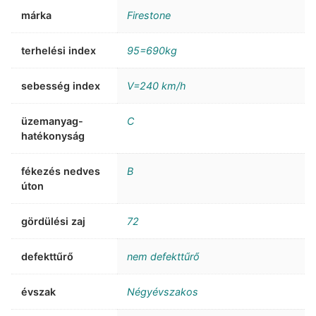
márka
Firestone
terhelési index
95=690kg
sebesség index
V=240 km/h
üzemanyag-
C
hatékonyság
fékezés nedves
B
úton
gördülési zaj
72
defekttűrő
nem defekttűrő
évszak
Négyévszakos