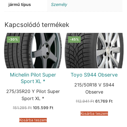
jármű típus
Személy
Kapcsolódó termékek
-30%
-45%
Michelin Pilot Super
Toyo S944 Observe
Sport XL *
215/50R18 V S944
275/35R20 Y Pilot Super
Observe
Sport XL *
Original
Current
112.941
Ft
61.769
Ft
price
price
Original
Current
151.295
Ft
105.599
Ft
was:
is:
price
price
112.941 Ft.
61.769 F
Kosárba teszem
was:
is:
151.295 Ft.
105.599 Ft.
Kosárba teszem