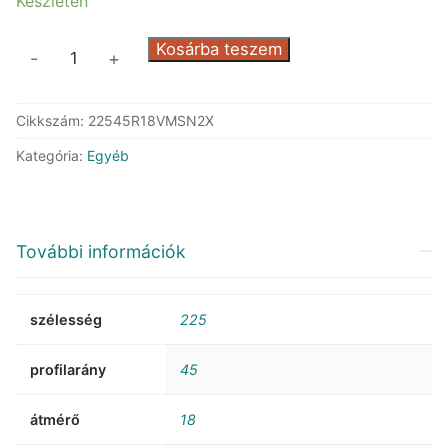
Készleten
Firestone
Kosárba teszem
-
+
MultiSeason2
XL
Cikkszám:
22545R18VMSN2X
mennyiség
Kategória:
Egyéb
További információk
szélesség
225
profilarány
45
átmérő
18