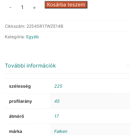
Falken
Kosárba teszem
-
+
ZE914B
MFS
Cikkszám:
22545R17WZE14B
mennyiség
Kategória:
Egyéb
További információk
szélesség
225
profilarány
45
átmérő
17
márka
Falken