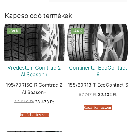
Kapcsolódó termékek
-39%
-44%
Vredestein Comtrac 2
Continental EcoContact
AllSeason+
6
195/70R15C R Comtrac 2
155/80R13 T EcoContact 6
AllSeason+
Original
Current
57.747
Ft
32.432
Ft
price
price
Original
Current
62.649
Ft
38.473
Ft
was:
is:
price
price
57.747 Ft.
32.432 
Kosárba teszem
was:
is:
62.649 Ft.
38.473 Ft.
Kosárba teszem