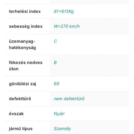
terhelési index
91=615Kg
sebesség index
W=270 km/h
üzemanyag-
C
hatékonyság
fékezés nedves
B
úton
gördülési zaj
69
defekttűrő
nem defekttűrő
évszak
Nyári
jármű típus
Személy