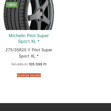
-30%
Michelin Pilot Super
Sport XL *
275/35R20 Y Pilot Super
Sport XL *
Original
Current
151.295
Ft
105.599
Ft
price
price
was:
is:
151.295 Ft.
105.599 Ft.
Kosárba teszem