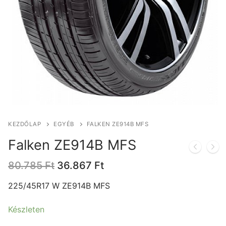
KEZDŐLAP
EGYÉB
FALKEN ZE914B MFS
Falken ZE914B MFS
Original
Current
80.785
Ft
36.867
Ft
price
price
was:
is:
225/45R17 W ZE914B MFS
80.785 Ft.
36.867 Ft.
Készleten