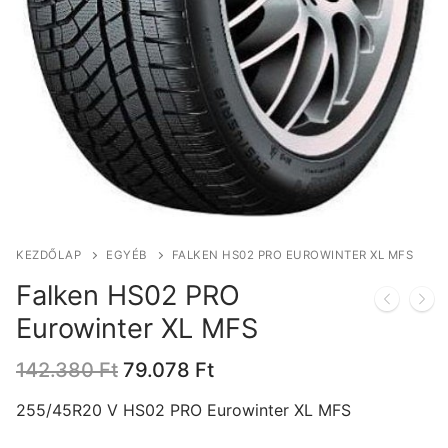
KEZDŐLAP
EGYÉB
FALKEN HS02 PRO EUROWINTER XL MFS
Falken HS02 PRO
Eurowinter XL MFS
Original
Current
142.380
Ft
79.078
Ft
price
price
was:
is:
255/45R20 V HS02 PRO Eurowinter XL MFS
142.380 Ft.
79.078 Ft.