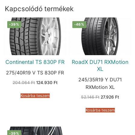
Kapcsolódó termékek
-39%
-46%
Continental TS 830P FR
RoadX DU71 RXMotion
XL
275/40R19 V TS 830P FR
245/35R19 Y DU71
Original
Current
204.064
Ft
124.930
Ft
price
price
RXMotion XL
was:
is:
204.064 Ft.
124.930 Ft.
Kosárba teszem
Original
Current
52.146
Ft
27.926
Ft
price
price
was:
is:
52.146 Ft.
27.926 F
Kosárba teszem
-39%