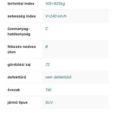
terhelési index
105=925kg
sebesség index
V=240 km/h
üzemanyag-
C
hatékonyság
fékezés nedves
B
úton
gördülési zaj
72
defekttűrő
nem defekttűrő
évszak
Téli
jármű típus
SUV