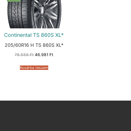
Continental TS 860S XL*
205/60R16 H TS 860S XL*
Original
Current
76.556
Ft
46.981
Ft
price
price
was:
is:
76.556 Ft.
46.981 Ft.
Kosárba teszem