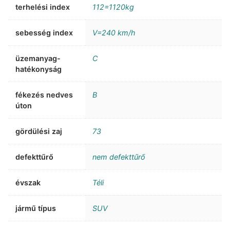
terhelési index
112=1120kg
sebesség index
V=240 km/h
üzemanyag-
C
hatékonyság
fékezés nedves
B
úton
gördülési zaj
73
defekttűrő
nem defekttűrő
évszak
Téli
jármű típus
SUV