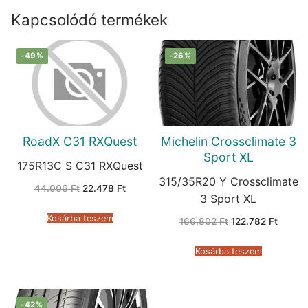
Kapcsolódó termékek
-49%
-26%
RoadX C31 RXQuest
Michelin Crossclimate 3
Sport XL
175R13C S C31 RXQuest
315/35R20 Y Crossclimate
Original
Current
44.006
Ft
22.478
Ft
price
price
3 Sport XL
was:
is:
44.006 Ft.
22.478 Ft.
Kosárba teszem
Original
Curren
166.802
Ft
122.782
Ft
price
price
was:
is:
166.802 Ft.
122.782
Kosárba teszem
-42%