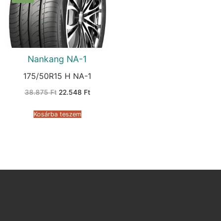
Nankang NA-1
175/50R15 H NA-1
Original
Current
38.875
Ft
22.548
Ft
price
price
was:
is:
38.875 Ft.
22.548 Ft.
Kosárba teszem