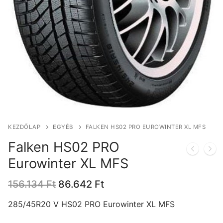
KEZDŐLAP
EGYÉB
FALKEN HS02 PRO EUROWINTER XL MFS
Falken HS02 PRO
Eurowinter XL MFS
Original
Current
156.134
Ft
86.642
Ft
price
price
was:
is:
285/45R20 V HS02 PRO Eurowinter XL MFS
156.134 Ft.
86.642 Ft.