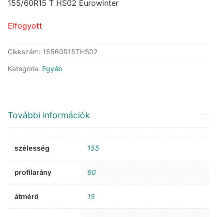
was:
is:
155/60R15 T HS02 Eurowinter
50.711 Ft.
28.381 Ft.
Elfogyott
Cikkszám:
15560R15THS02
Kategória:
Egyéb
További információk
szélesség
155
profilarány
60
átmérő
15