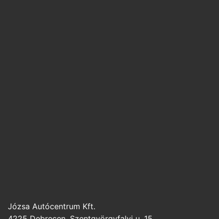
Józsa Autócentrum Kft.
4225 Debrecen, Szentgyörgyfalvi u. 15.