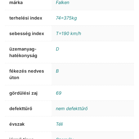
márka
Falken
terhelési index
74=375kg
sebesség index
T=190 km/h
üzemanyag-
D
hatékonyság
fékezés nedves
B
úton
gördülési zaj
69
defekttűrő
nem defekttűrő
évszak
Téli