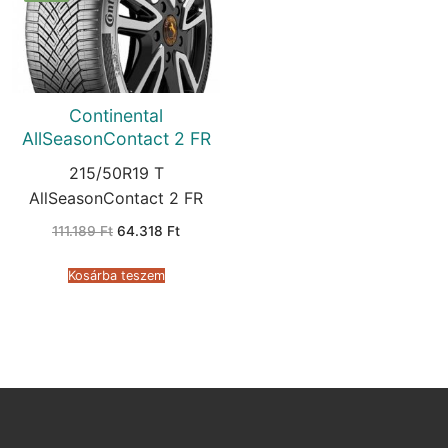
Continental
AllSeasonContact 2 FR
215/50R19 T
AllSeasonContact 2 FR
Original
Current
111.189
Ft
64.318
Ft
price
price
was:
is:
111.189 Ft.
64.318 Ft.
Kosárba teszem