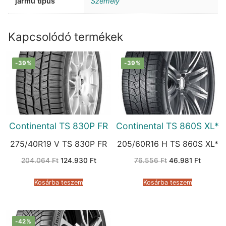
jármű típus
Személy
Kapcsolódó termékek
-39%
-39%
Continental TS 830P FR
Continental TS 860S XL*
275/40R19 V TS 830P FR
205/60R16 H TS 860S XL*
Original
Current
Original
Current
204.064
Ft
124.930
Ft
76.556
Ft
46.981
Ft
price
price
price
price
was:
is:
was:
is:
204.064 Ft.
124.930 Ft.
76.556 Ft.
46.981 
Kosárba teszem
Kosárba teszem
-42%