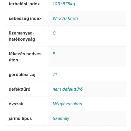
terhelési index
103=875kg
sebesség index
W=270 km/h
üzemanyag-
C
hatékonyság
fékezés nedves
B
úton
gördülési zaj
71
defekttűrő
nem defekttűrő
évszak
Négyévszakos
jármű típus
Személy