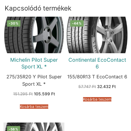
Kapcsolódó termékek
-30%
-44%
Michelin Pilot Super
Continental EcoContact
Sport XL *
6
275/35R20 Y Pilot Super
155/80R13 T EcoContact 6
Sport XL *
Original
Current
57.747
Ft
32.432
Ft
price
price
Original
Current
151.295
Ft
105.599
Ft
was:
is:
price
price
57.747 Ft.
32.432 
Kosárba teszem
was:
is:
151.295 Ft.
105.599 Ft.
Kosárba teszem
-58%