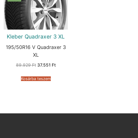
Kleber Quadraxer 3 XL
195/50R16 V Quadraxer 3
XL
Original
Current
89.929
Ft
37.551
Ft
price
price
was:
is:
89.929 Ft.
37.551 Ft.
Kosárba teszem