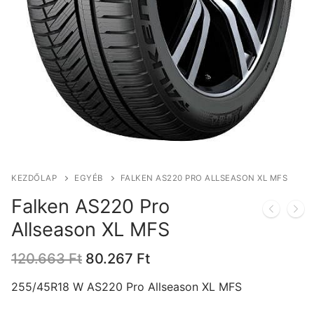
KEZDŐLAP
EGYÉB
FALKEN AS220 PRO ALLSEASON XL MFS
Falken AS220 Pro
Allseason XL MFS
Original
Current
120.663
Ft
80.267
Ft
price
price
was:
is:
255/45R18 W AS220 Pro Allseason XL MFS
120.663 Ft.
80.267 Ft.