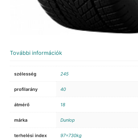
További információk
szélesség
245
profilarány
40
átmérő
18
márka
Dunlop
terhelési index
97=730kg