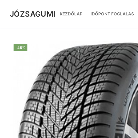
Ugrás
a
JÓZSAGUMI
KEZDŐLAP
IDŐPONT FOGLALÁS
tartalomra
-45%