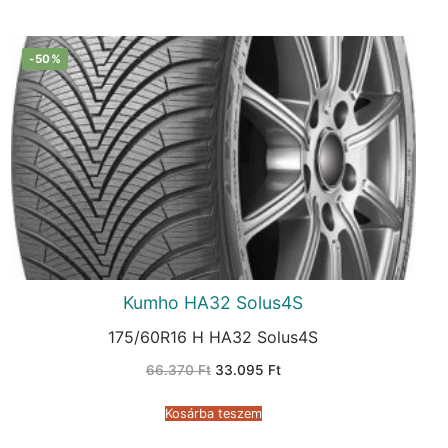
-50%
Kumho HA32 Solus4S
175/60R16 H HA32 Solus4S
Original
Current
66.370
Ft
33.095
Ft
price
price
was:
is:
66.370 Ft.
33.095 Ft.
Kosárba teszem