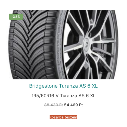
-38%
Bridgestone Turanza AS 6 XL
195/60R16 V Turanza AS 6 XL
Original
Current
88.430
Ft
54.469
Ft
price
price
was:
is:
88.430 Ft.
54.469 Ft.
Kosárba teszem