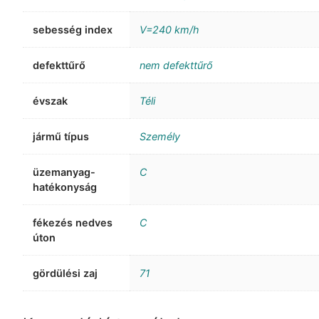
sebesség index
V=240 km/h
defekttűrő
nem defekttűrő
évszak
Téli
jármű típus
Személy
üzemanyag-
C
hatékonyság
fékezés nedves
C
úton
gördülési zaj
71