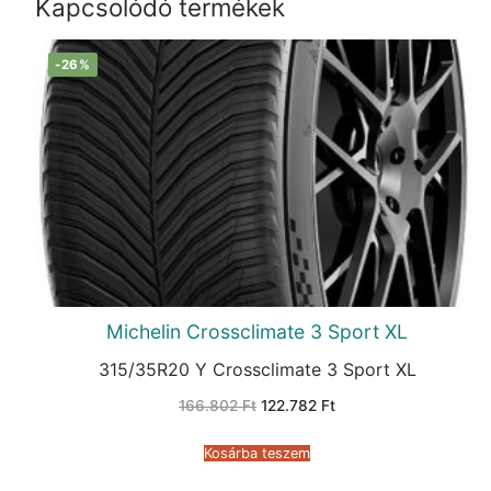
Kapcsolódó termékek
-26%
Michelin Crossclimate 3 Sport XL
315/35R20 Y Crossclimate 3 Sport XL
Original
Current
166.802
Ft
122.782
Ft
price
price
was:
is:
166.802 Ft.
122.782 Ft.
Kosárba teszem