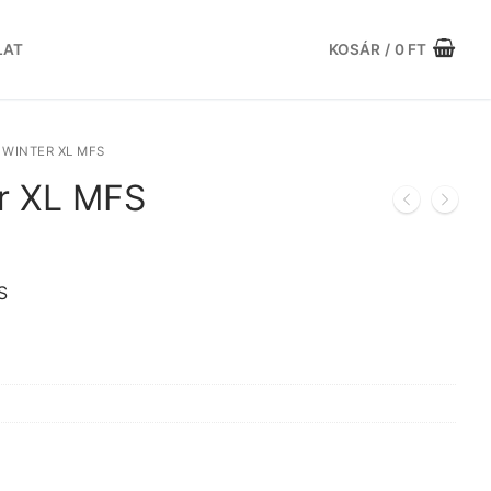
LAT
KOSÁR
/
0
FT
WINTER XL MFS
r XL MFS
urrent
rice
s:
S
2.076 Ft.