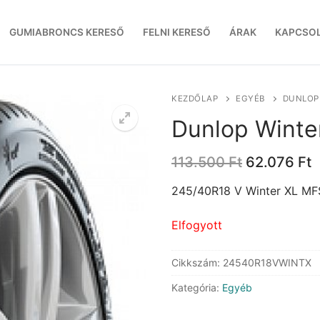
GUMIABRONCS KERESŐ
FELNI KERESŐ
ÁRAK
KAPCSO
KEZDŐLAP
EGYÉB
DUNLOP 
Dunlop Winte
Original
C
113.500
Ft
62.076
Ft
price
p
was:
i
245/40R18 V Winter XL MF
113.500 Ft.
6
Elfogyott
Cikkszám:
24540R18VWINTX
Kategória:
Egyéb