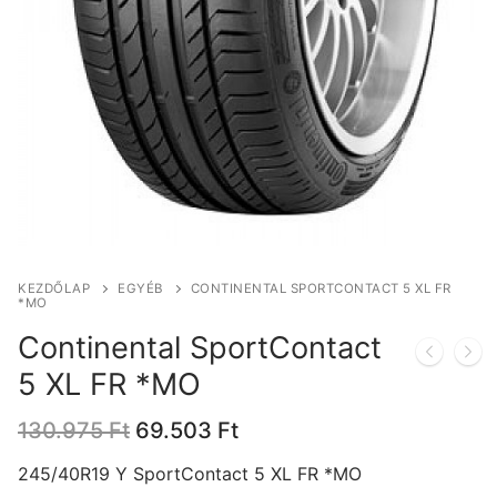
KEZDŐLAP
EGYÉB
CONTINENTAL SPORTCONTACT 5 XL FR
*MO
Continental SportContact
5 XL FR *MO
Original
Current
130.975
Ft
69.503
Ft
price
price
was:
is:
245/40R19 Y SportContact 5 XL FR *MO
130.975 Ft.
69.503 Ft.