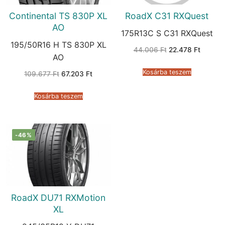
Continental TS 830P XL
RoadX C31 RXQuest
AO
175R13C S C31 RXQuest
195/50R16 H TS 830P XL
Original
Current
44.006
Ft
22.478
Ft
price
price
AO
was:
is:
44.006 Ft.
22.478 
Kosárba teszem
Original
Current
109.677
Ft
67.203
Ft
price
price
was:
is:
109.677 Ft.
67.203 Ft.
Kosárba teszem
-46%
RoadX DU71 RXMotion
XL