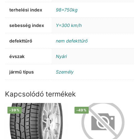
terhelési index
98=750kg
sebesség index
Y=300 km/h
defekttűrő
nem defekttűrő
évszak
Nyári
jármű típus
Személy
Kapcsolódó termékek
-39%
-49%