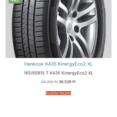
-46%
Hankook K435 KinergyEco2 XL
185/65R15 T K435 KinergyEco2 XL
Original
Current
49.200
Ft
26.529
Ft
price
price
was:
is:
49.200 Ft.
26.529 Ft.
Kosárba teszem