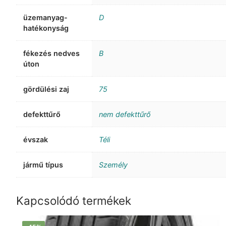
üzemanyag-
D
hatékonyság
fékezés nedves
B
úton
gördülési zaj
75
defekttűrő
nem defekttűrő
évszak
Téli
jármű típus
Személy
Kapcsolódó termékek