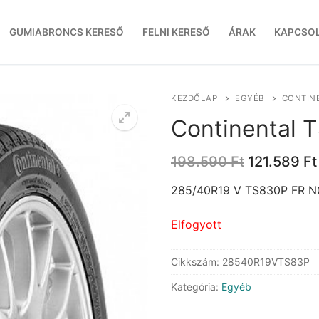
GUMIABRONCS KERESŐ
FELNI KERESŐ
ÁRAK
KAPCSO
KEZDŐLAP
EGYÉB
CONTINE
Continental 
Original
198.590
Ft
121.589
Ft
price
was:
285/40R19 V TS830P FR N
198.590 Ft
Elfogyott
Cikkszám:
28540R19VTS83P
Kategória:
Egyéb