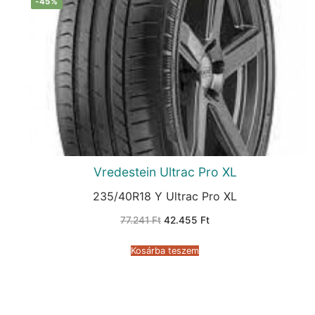
-45%
Vredestein Ultrac Pro XL
235/40R18 Y Ultrac Pro XL
Original
Current
77.241
Ft
42.455
Ft
price
price
was:
is:
77.241 Ft.
42.455 Ft.
Kosárba teszem