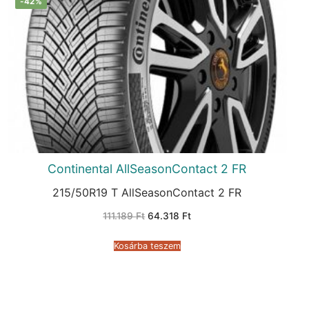
-42%
Continental AllSeasonContact 2 FR
215/50R19 T AllSeasonContact 2 FR
Original
Current
111.189
Ft
64.318
Ft
price
price
was:
is:
111.189 Ft.
64.318 Ft.
Kosárba teszem