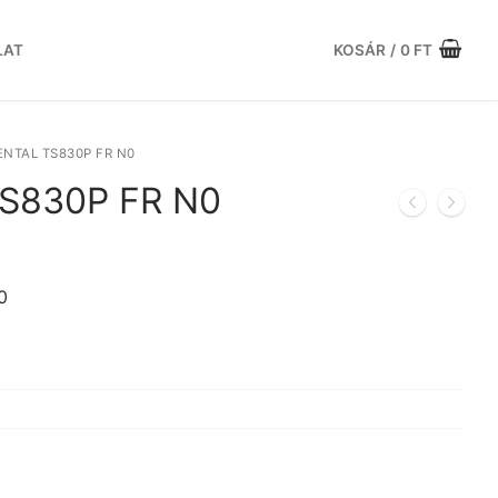
LAT
KOSÁR
/
0
FT
NTAL TS830P FR N0
TS830P FR N0
Current
price
is:
0
.
121.589 Ft.