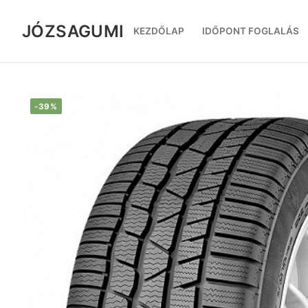
Ugrás
a
JÓZSAGUMI
KEZDŐLAP
IDŐPONT FOGLALÁS
tartalomra
-39%