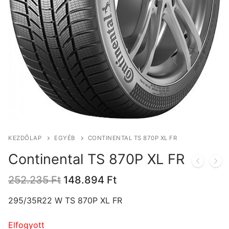
KEZDŐLAP
EGYÉB
CONTINENTAL TS 870P XL FR
Continental TS 870P XL FR
Original
Current
252.235
Ft
148.894
Ft
price
price
was:
is:
295/35R22 W TS 870P XL FR
252.235 Ft.
148.894 Ft.
Elfogyott