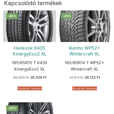
Kapcsolódó termékek
-46%
-45%
Hankook K435
Kumho WP52+
KinergyEco2 XL
Wintercraft XL
185/65R15 T K435
165/60R14 T WP52+
KinergyEco2 XL
Wintercraft XL
Original
Current
Original
Current
49.200
Ft
26.529
Ft
47.511
Ft
26.132
Ft
price
price
price
price
was:
is:
was:
is:
49.200 Ft.
26.529 Ft.
47.511 Ft.
26.132 F
Kosárba teszem
Kosárba teszem
-39%