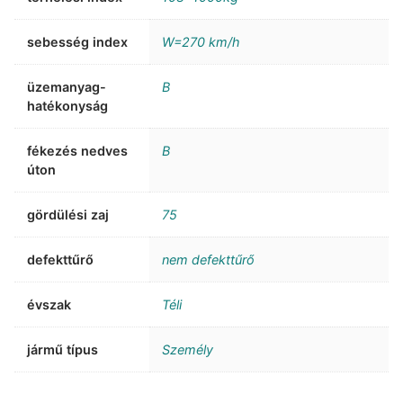
sebesség index
W=270 km/h
üzemanyag-
B
hatékonyság
fékezés nedves
B
úton
gördülési zaj
75
defekttűrő
nem defekttűrő
évszak
Téli
jármű típus
Személy