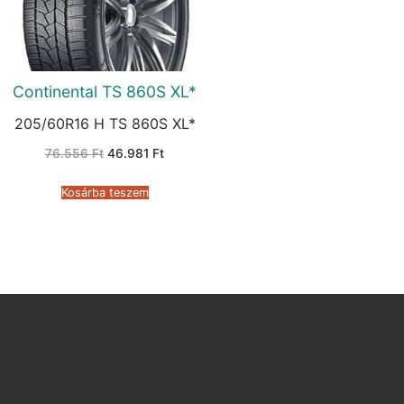
Continental TS 860S XL*
205/60R16 H TS 860S XL*
Original
Current
76.556
Ft
46.981
Ft
price
price
was:
is:
76.556 Ft.
46.981 Ft.
Kosárba teszem