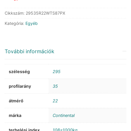
Cikkszám:
29535R22WTS87PX
Kategória:
Egyéb
További információk
szélesség
295
profilarány
35
átmérő
22
márka
Continental
terhelési index
108=1000kg