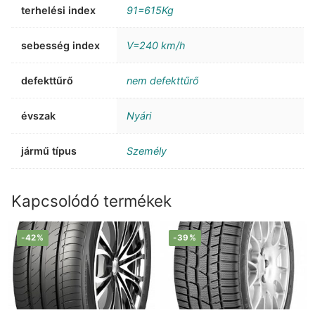
terhelési index
91=615Kg
sebesség index
V=240 km/h
defekttűrő
nem defekttűrő
évszak
Nyári
jármű típus
Személy
Kapcsolódó termékek
-42%
-39%