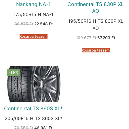
Nankang NA-1
Continental TS 830P XL
AO
175/50R15 H NA-1
195/50R16 H TS 830P XL
Original
Current
38.875
Ft
22.548
Ft
price
price
AO
was:
is:
38.875 Ft.
22.548 Ft.
Kosárba teszem
Original
Current
109.677
Ft
67.203
Ft
price
price
was:
is:
109.677 Ft.
67.203 
Kosárba teszem
-39%
Continental TS 860S XL*
205/60R16 H TS 860S XL*
Original
Current
76.556
Ft
46.981
Ft