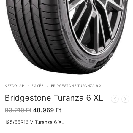
KEZDŐLAP
EGYÉB
BRIDGESTONE TURANZA 6 XL
Bridgestone Turanza 6 XL
Original
Current
83.210
Ft
48.969
Ft
price
price
was:
is:
195/55R16 V Turanza 6 XL
83.210 Ft.
48.969 Ft.