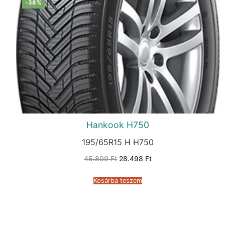
-38%
Hankook H750
195/65R15 H H750
Original
Current
45.809
Ft
28.498
Ft
price
price
was:
is:
45.809 Ft.
28.498 Ft.
Kosárba teszem