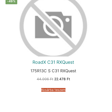
-49%
RoadX C31 RXQuest
175R13C S C31 RXQuest
Original
Current
44.006
Ft
22.478
Ft
price
price
was:
is:
44.006 Ft.
22.478 Ft.
Kosárba teszem