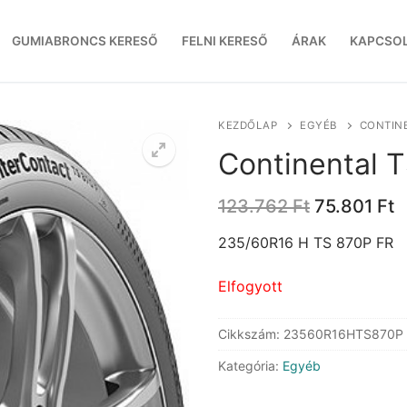
GUMIABRONCS KERESŐ
FELNI KERESŐ
ÁRAK
KAPCSO
KEZDŐLAP
EGYÉB
CONTINE
Continental 
Original
C
123.762
Ft
75.801
Ft
price
p
was:
is
235/60R16 H TS 870P FR
123.762 Ft
7
Elfogyott
Cikkszám:
23560R16HTS870P
Kategória:
Egyéb