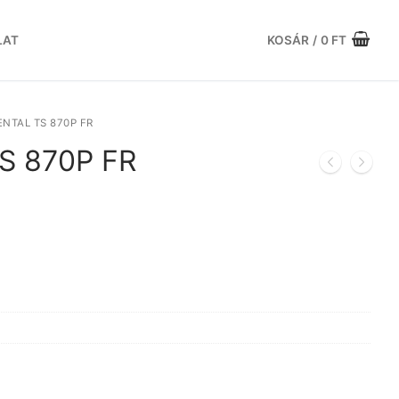
LAT
KOSÁR
/
0
FT
NTAL TS 870P FR
TS 870P FR
urrent
rice
:
.
5.801 Ft.