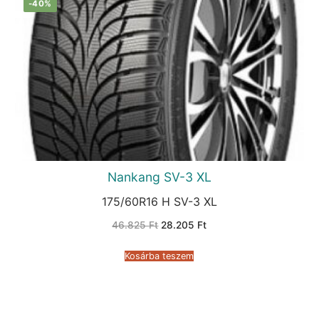
-40%
Nankang SV-3 XL
175/60R16 H SV-3 XL
Original
Current
46.825
Ft
28.205
Ft
price
price
was:
is:
46.825 Ft.
28.205 Ft.
Kosárba teszem