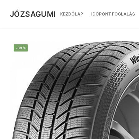
Ugrás
a
JÓZSAGUMI
KEZDŐLAP
IDŐPONT FOGLALÁS
tartalomra
-39%