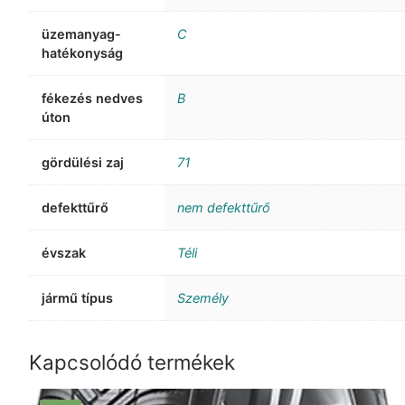
üzemanyag-
C
hatékonyság
fékezés nedves
B
úton
gördülési zaj
71
defekttűrő
nem defekttűrő
évszak
Téli
jármű típus
Személy
Kapcsolódó termékek